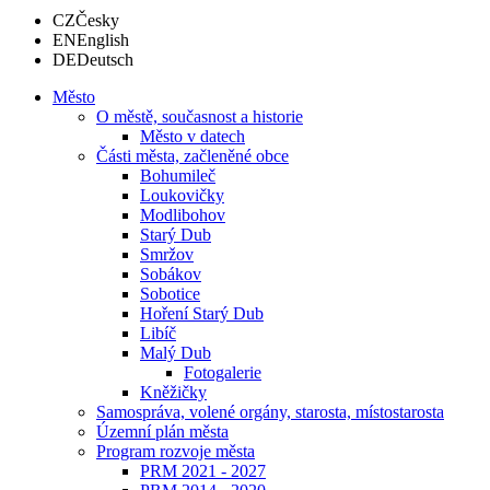
CZ
Česky
EN
English
DE
Deutsch
Město
O městě, současnost a historie
Město v datech
Části města, začleněné obce
Bohumileč
Loukovičky
Modlibohov
Starý Dub
Smržov
Sobákov
Sobotice
Hoření Starý Dub
Libíč
Malý Dub
Fotogalerie
Kněžičky
Samospráva, volené orgány, starosta, místostarosta
Územní plán města
Program rozvoje města
PRM 2021 - 2027