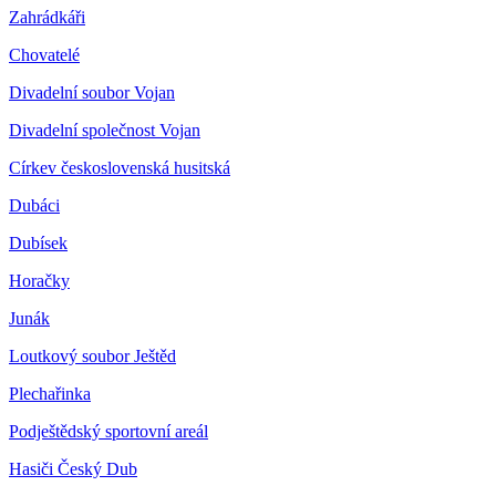
Zahrádkáři
Chovatelé
Divadelní soubor Vojan
Divadelní společnost Vojan
Církev československá husitská
Dubáci
Dubísek
Horačky
Junák
Loutkový soubor Ještěd
Plechařinka
Podještědský sportovní areál
Hasiči Český Dub