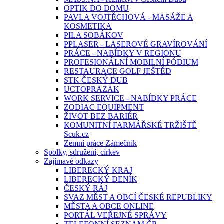
OPTIK DO DOMU
PAVLA VOJTĚCHOVÁ - MASÁŽE A
KOSMETIKA
PILA SOBÁKOV
PPLASER - LASEROVÉ GRAVÍROVÁNÍ
PRÁCE - NABÍDKY V REGIONU
PROFESIONÁLNÍ MOBILNÍ PÓDIUM
RESTAURACE GOLF JEŠTĚD
STK ČESKÝ DUB
UCTOPRAZAK
WORK SERVICE - NABÍDKY PRÁCE
ZODIAC EQUIPMENT
ŽIVOT BEZ BARIÉR
KOMUNITNÍ FARMÁŘSKÉ TRŽIŠTĚ
Scuk.cz
Zemní práce Zámečník
Spolky, sdružení, církev
Zajímavé odkazy
LIBERECKÝ KRAJ
LIBERECKÝ DENÍK
ČESKÝ RÁJ
SVAZ MĚST A OBCÍ ČESKÉ REPUBLIKY
MĚSTA A OBCE ONLINE
PORTÁL VEŘEJNÉ SPRÁVY