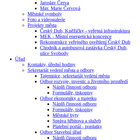
Jaroslav Červa
Mgr. Marie Červová
Městské symboly
Foto a videogalerie
Projekty města
Český Dub, Kněžičky - veřejná infrastruktura
MEK - Místní energetická koncepce
Rekonstrukce veřejného osvětlení Český Dub
Chodník a autobusová zastávka Český Dub,
ulice Svobody
Úřad
Kontakty, úřední hodiny
Sekretariát vedení města a odbory
Tajemnice, sekretariát vedení města
Odbor rozvoje, investic a životního prostředí
Náplň činnosti odboru
Formuláře, tiskopisy
Odbor ekonomiky a majetku
Náplň činnosti odboru
Formuláře, tiskopisy
Městské byty
Správa hřbitova a služeb
Platební portál - poplatky
Odbor Stavební úřad
Náplň činnosti odboru