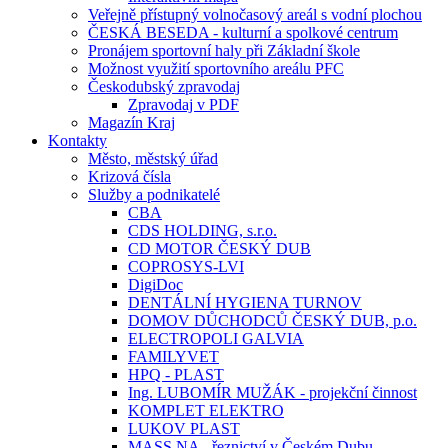
Veřejně přístupný volnočasový areál s vodní plochou
ČESKÁ BESEDA - kulturní a spolkové centrum
Pronájem sportovní haly při Základní škole
Možnost využití sportovního areálu PFC
Českodubský zpravodaj
Zpravodaj v PDF
Magazín Kraj
Kontakty
Město, městský úřad
Krizová čísla
Služby a podnikatelé
CBA
CDS HOLDING, s.r.o.
CD MOTOR ČESKÝ DUB
COPROSYS-LVI
DigiDoc
DENTÁLNÍ HYGIENA TURNOV
DOMOV DŮCHODCŮ ČESKÝ DUB, p.o.
ELECTROPOLI GALVIA
FAMILYVET
HPQ - PLAST
Ing. LUBOMÍR MUŽÁK - projekční činnost
KOMPLET ELEKTRO
LUKOV PLAST
MASS.NA - řeznictví v Českém Dubu