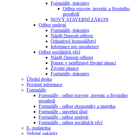
Formuláře, tiskopisy
Odbor rozvoje, investic a životního
prostředí
NOVÝ STAVEBNÍ ZÁKON
Odbor správní
Formuláře, tiskopisy
Náplň činnosti odboru
Odpadové hospodářství
Informace pro snoubence
Odbor sociálních věcí
Náplň činnosti odboru
Pomoc v nepříznivé životní situaci
Životní situace
Formuláře, tiskopisy
Úřední deska
Povinné informace
Formuláře
Formuláře - odbor rozvoje, investic a životního
prostředí
Formuláře - odbor ekonomiky a majetku
Formuláře - stavební úřad
Formuláře - odbor správní
Formuláře - odbor sociálních věcí
E- podatelna
Veřejné zakázky