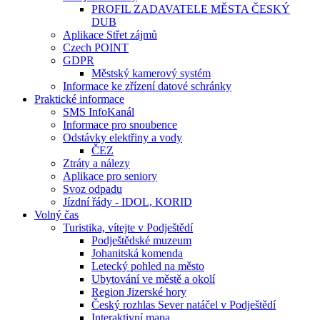
PROFIL ZADAVATELE MĚSTA ČESKÝ
DUB
Aplikace Střet zájmů
Czech POINT
GDPR
Městský kamerový systém
Informace ke zřízení datové schránky
Praktické informace
SMS InfoKanál
Informace pro snoubence
Odstávky elektřiny a vody
ČEZ
Ztráty a nálezy
Aplikace pro seniory
Svoz odpadu
Jízdní řády - IDOL, KORID
Volný čas
Turistika, vítejte v Podještědí
Podještědské muzeum
Johanitská komenda
Letecký pohled na město
Ubytování ve městě a okolí
Region Jizerské hory
Český rozhlas Sever natáčel v Podještědí
Interaktivní mapa