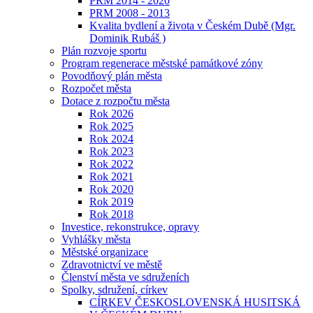
PRM 2014 - 2020
PRM 2008 - 2013
Kvalita bydlení a života v Českém Dubě (Mgr.
Dominik Rubáš )
Plán rozvoje sportu
Program regenerace městské památkové zóny
Povodňový plán města
Rozpočet města
Dotace z rozpočtu města
Rok 2026
Rok 2025
Rok 2024
Rok 2023
Rok 2022
Rok 2021
Rok 2020
Rok 2019
Rok 2018
Investice, rekonstrukce, opravy
Vyhlášky města
Městské organizace
Zdravotnictví ve městě
Členství města ve sdruženích
Spolky, sdružení, církev
CÍRKEV ČESKOSLOVENSKÁ HUSITSKÁ