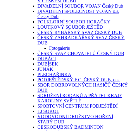
V ČESKÉM DUBU
DIVADELNÍ SOUBOR VOJAN Český Dub
DIVADELNÍ SPOLEČNOST VOJAN o.s.
Český Dub
FOLKLORNÍ SOUBOR HORAČKY
LOUTKOVÝ SOUBOR JEŠTĚD
ČESKÝ RYBÁŘSKÝ SVAZ ČESKÝ DUB
ČESKÝ ZAHRÁDKÁŘSKÝ SVAZ ČESKÝ
DUB
Fotogalerie
ČESKÝ SVAZ CHOVATELŮ ČESKÝ DUB
DUBÁCI
DUBÍSEK
JUNÁK
PLECHAŘINKA
PODJEŠTĚDSKÝ F.C. ČESKÝ DUB, o.s.
SBOR DOBROVOLNÝCH HASIČŮ ČESKÝ
DUB
SDRUŽENÍ RODÁKŮ A PŘÁTEL KRAJE
KAROLINY SVĚTLÉ
SPORTOVNÍ CENTRUM PODJEŠTĚDÍ
TJ SOKOL
VODOVODNÍ DRUŽSTVO HOŘENÍ
STARÝ DUB
CESKODUBSKÝ BADMINTON