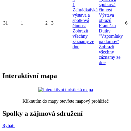
1
spolková
Zahrádkářská
činnost
výstava a
Výstava
spolková
obrazů
31
1
2
3
6
činnost
Františka
Zobrazit
Dutky
všechny
"Vzpomínky
záznamy ze
na domov"
dne
Zobrazit
všechny
záznamy ze
dne
Interaktivní mapa
Kliknutím do mapy otevřete mapový prohlížeč
Spolky a zájmová sdružení
Rybáři