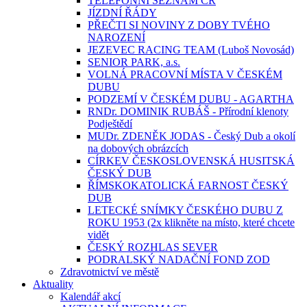
TELEFONNÍ SEZNAM ČR
JÍZDNÍ ŘÁDY
PŘEČTI SI NOVINY Z DOBY TVÉHO
NAROZENÍ
JEZEVEC RACING TEAM (Luboš Novosád)
SENIOR PARK, a.s.
VOLNÁ PRACOVNÍ MÍSTA V ČESKÉM
DUBU
PODZEMÍ V ČESKÉM DUBU - AGARTHA
RNDr. DOMINIK RUBÁŠ - Přírodní klenoty
Podještědí
MUDr. ZDENĚK JODAS - Český Dub a okolí
na dobových obrázcích
CÍRKEV ČESKOSLOVENSKÁ HUSITSKÁ
ČESKÝ DUB
ŘÍMSKOKATOLICKÁ FARNOST ČESKÝ
DUB
LETECKÉ SNÍMKY ČESKÉHO DUBU Z
ROKU 1953 (2x klikněte na místo, které chcete
vidět
ČESKÝ ROZHLAS SEVER
PODRALSKÝ NADAČNÍ FOND ZOD
Zdravotnictví ve městě
Aktuality
Kalendář akcí