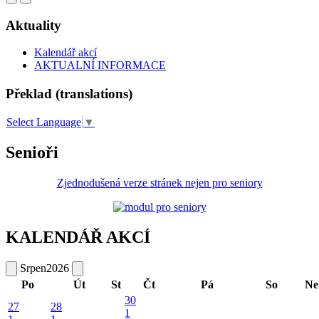
Aktuality
Kalendář akcí
AKTUALNÍ INFORMACE
Překlad (translations)
Select Language
▼
Senioři
Zjednodušená verze stránek nejen pro seniory
KALENDÁŘ AKCÍ
Srpen
2026
Po
Út
St
Čt
Pá
So
Ne
30
27
28
1