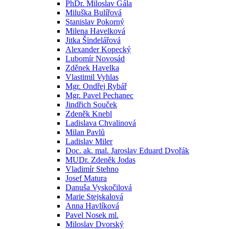
PhDr. Miloslav Gála
Miluška Bulířová
Stanislav Pokorný
Milena Havelková
Jitka Šindelářová
Alexander Kopecký
Lubomír Novosád
Zděnek Havelka
Vlastimil Vyhlas
Mgr. Ondřej Rybář
Mgr. Pavel Pechanec
Jindřich Souček
Zdeněk Knebl
Ladislava Chvalinová
Milan Pavlů
Ladislav Miler
Doc. ak. mal. Jaroslav Eduard Dvořák
MUDr. Zdeněk Jodas
Vladimír Stehno
Josef Matura
Danuša Vyskočilová
Marie Stejskalová
Anna Havlíková
Pavel Nosek ml.
Miloslav Dvorský