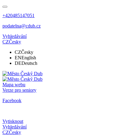
+420485147051
podatelna@cdub.cz
Vyhledávání
CZ
Česky
CZ
Česky
EN
English
DE
Deutsch
Mapa webu
Verze pro seniory
Facebook
Vytisknout
Vyhledávání
CZ
Česky