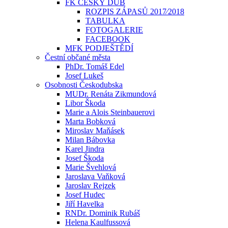
FK ČESKÝ DUB
ROZPIS ZÁPASŮ 2017⁄2018
TABULKA
FOTOGALERIE
FACEBOOK
MFK PODJEŠTĚDÍ
Čestní občané města
PhDr. Tomáš Edel
Josef Lukeš
Osobnosti Českodubska
MUDr. Renáta Zikmundová
Libor Škoda
Marie a Alois Steinbauerovi
Marta Bobková
Miroslav Maňásek
Milan Bábovka
Karel Jindra
Josef Škoda
Marie Švehlová
Jaroslava Vaňková
Jaroslav Rejzek
Josef Hudec
Jiří Havelka
RNDr. Dominik Rubáš
Helena Kaulfussová