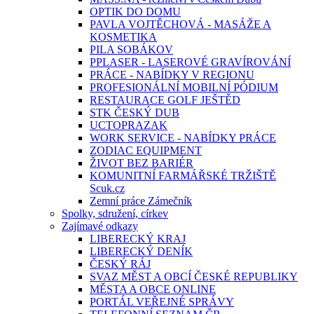
OPTIK DO DOMU
PAVLA VOJTĚCHOVÁ - MASÁŽE A
KOSMETIKA
PILA SOBÁKOV
PPLASER - LASEROVÉ GRAVÍROVÁNÍ
PRÁCE - NABÍDKY V REGIONU
PROFESIONÁLNÍ MOBILNÍ PÓDIUM
RESTAURACE GOLF JEŠTĚD
STK ČESKÝ DUB
UCTOPRAZAK
WORK SERVICE - NABÍDKY PRÁCE
ZODIAC EQUIPMENT
ŽIVOT BEZ BARIÉR
KOMUNITNÍ FARMÁŘSKÉ TRŽIŠTĚ
Scuk.cz
Zemní práce Zámečník
Spolky, sdružení, církev
Zajímavé odkazy
LIBERECKÝ KRAJ
LIBERECKÝ DENÍK
ČESKÝ RÁJ
SVAZ MĚST A OBCÍ ČESKÉ REPUBLIKY
MĚSTA A OBCE ONLINE
PORTÁL VEŘEJNÉ SPRÁVY