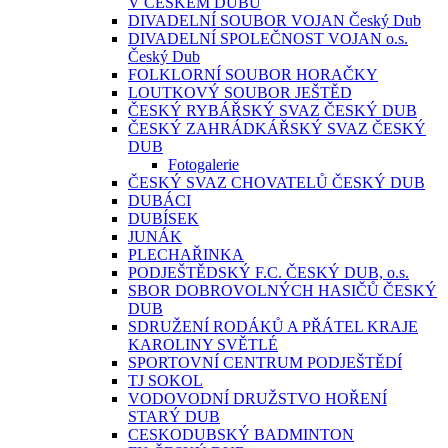
V ČESKÉM DUBU
DIVADELNÍ SOUBOR VOJAN Český Dub
DIVADELNÍ SPOLEČNOST VOJAN o.s.
Český Dub
FOLKLORNÍ SOUBOR HORAČKY
LOUTKOVÝ SOUBOR JEŠTĚD
ČESKÝ RYBÁŘSKÝ SVAZ ČESKÝ DUB
ČESKÝ ZAHRÁDKÁŘSKÝ SVAZ ČESKÝ
DUB
Fotogalerie
ČESKÝ SVAZ CHOVATELŮ ČESKÝ DUB
DUBÁCI
DUBÍSEK
JUNÁK
PLECHAŘINKA
PODJEŠTĚDSKÝ F.C. ČESKÝ DUB, o.s.
SBOR DOBROVOLNÝCH HASIČŮ ČESKÝ
DUB
SDRUŽENÍ RODÁKŮ A PŘÁTEL KRAJE
KAROLINY SVĚTLÉ
SPORTOVNÍ CENTRUM PODJEŠTĚDÍ
TJ SOKOL
VODOVODNÍ DRUŽSTVO HOŘENÍ
STARÝ DUB
CESKODUBSKÝ BADMINTON