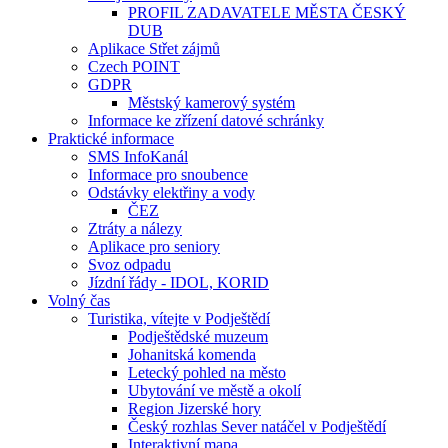
PROFIL ZADAVATELE MĚSTA ČESKÝ
DUB
Aplikace Střet zájmů
Czech POINT
GDPR
Městský kamerový systém
Informace ke zřízení datové schránky
Praktické informace
SMS InfoKanál
Informace pro snoubence
Odstávky elektřiny a vody
ČEZ
Ztráty a nálezy
Aplikace pro seniory
Svoz odpadu
Jízdní řády - IDOL, KORID
Volný čas
Turistika, vítejte v Podještědí
Podještědské muzeum
Johanitská komenda
Letecký pohled na město
Ubytování ve městě a okolí
Region Jizerské hory
Český rozhlas Sever natáčel v Podještědí
Interaktivní mapa