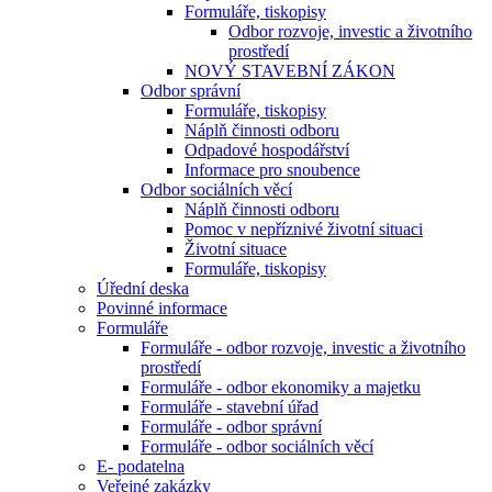
Formuláře, tiskopisy
Odbor rozvoje, investic a životního
prostředí
NOVÝ STAVEBNÍ ZÁKON
Odbor správní
Formuláře, tiskopisy
Náplň činnosti odboru
Odpadové hospodářství
Informace pro snoubence
Odbor sociálních věcí
Náplň činnosti odboru
Pomoc v nepříznivé životní situaci
Životní situace
Formuláře, tiskopisy
Úřední deska
Povinné informace
Formuláře
Formuláře - odbor rozvoje, investic a životního
prostředí
Formuláře - odbor ekonomiky a majetku
Formuláře - stavební úřad
Formuláře - odbor správní
Formuláře - odbor sociálních věcí
E- podatelna
Veřejné zakázky