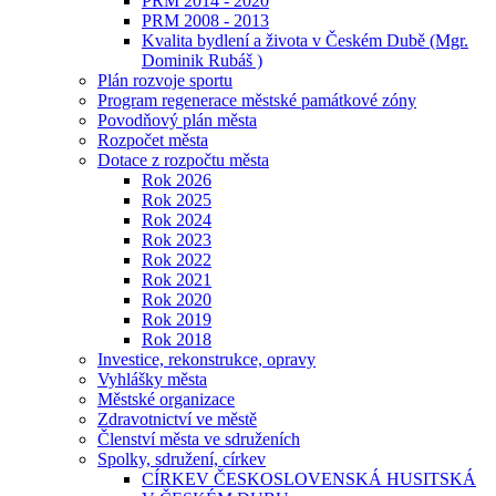
PRM 2014 - 2020
PRM 2008 - 2013
Kvalita bydlení a života v Českém Dubě (Mgr.
Dominik Rubáš )
Plán rozvoje sportu
Program regenerace městské památkové zóny
Povodňový plán města
Rozpočet města
Dotace z rozpočtu města
Rok 2026
Rok 2025
Rok 2024
Rok 2023
Rok 2022
Rok 2021
Rok 2020
Rok 2019
Rok 2018
Investice, rekonstrukce, opravy
Vyhlášky města
Městské organizace
Zdravotnictví ve městě
Členství města ve sdruženích
Spolky, sdružení, církev
CÍRKEV ČESKOSLOVENSKÁ HUSITSKÁ