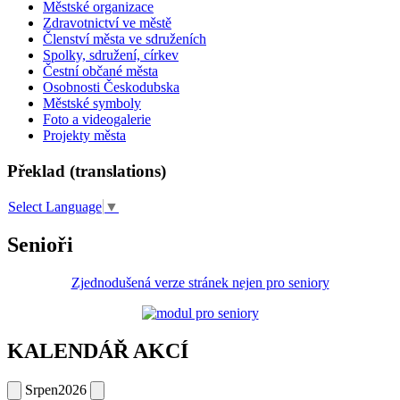
Městské organizace
Zdravotnictví ve městě
Členství města ve sdruženích
Spolky, sdružení, církev
Čestní občané města
Osobnosti Českodubska
Městské symboly
Foto a videogalerie
Projekty města
Překlad (translations)
Select Language
▼
Senioři
Zjednodušená verze stránek nejen pro seniory
KALENDÁŘ AKCÍ
Srpen
2026