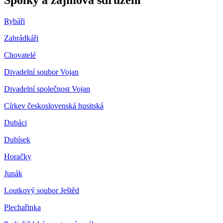
Rybáři
Zahrádkáři
Chovatelé
Divadelní soubor Vojan
Divadelní společnost Vojan
Církev československá husitská
Dubáci
Dubísek
Horačky
Junák
Loutkový soubor Ještěd
Plechařinka