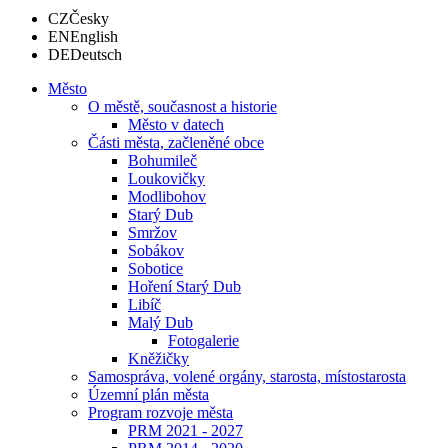
CZ
Česky
EN
English
DE
Deutsch
Město
O městě, současnost a historie
Město v datech
Části města, začleněné obce
Bohumileč
Loukovičky
Modlibohov
Starý Dub
Smržov
Sobákov
Sobotice
Hoření Starý Dub
Libíč
Malý Dub
Fotogalerie
Kněžičky
Samospráva, volené orgány, starosta, místostarosta
Územní plán města
Program rozvoje města
PRM 2021 - 2027