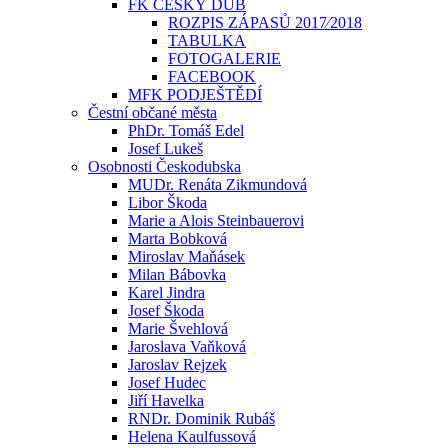
FK ČESKÝ DUB
ROZPIS ZÁPASŮ 2017⁄2018
TABULKA
FOTOGALERIE
FACEBOOK
MFK PODJEŠTĚDÍ
Čestní občané města
PhDr. Tomáš Edel
Josef Lukeš
Osobnosti Českodubska
MUDr. Renáta Zikmundová
Libor Škoda
Marie a Alois Steinbauerovi
Marta Bobková
Miroslav Maňásek
Milan Bábovka
Karel Jindra
Josef Škoda
Marie Švehlová
Jaroslava Vaňková
Jaroslav Rejzek
Josef Hudec
Jiří Havelka
RNDr. Dominik Rubáš
Helena Kaulfussová