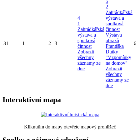
5
2
Zahrádkářská
4
výstava a
1
spolková
Zahrádkářská
činnost
výstava a
Výstava
spolková
obrazů
31
1
2
3
6
činnost
Františka
Zobrazit
Dutky
všechny
"Vzpomínky
záznamy ze
na domov"
dne
Zobrazit
všechny
záznamy ze
dne
Interaktivní mapa
Kliknutím do mapy otevřete mapový prohlížeč
Spolky a zájmová sdružení