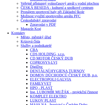
Veřejně přístupný volnočasový areál s vodní plochou
ČESKÁ BESEDA - kulturní a spolkové centrum
Pronájem sportovní haly při Základní škole
Možnost využití sportovního areálu PFC
Českodubský zpravodaj
Zpravodaj v PDF
Magazín Kraj
Kontakty
Město, městský úřad
Krizová čísla
Služby a podnikatelé
CBA
CDS HOLDING, s.r.o.
CD MOTOR ČESKÝ DUB
COPROSYS-LVI
DigiDoc
DENTÁLNÍ HYGIENA TURNOV
DOMOV DŮCHODCŮ ČESKÝ DUB, p.o.
ELECTROPOLI GALVIA
FAMILYVET
HPQ - PLAST
Ing. LUBOMÍR MUŽÁK - projekční činnost
KOMPLET ELEKTRO
LUKOV PLAST
MASS.NA - řeznictví v Českém Dubu