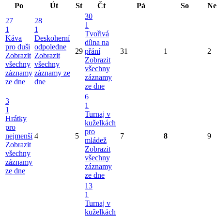
Po
Út
St
Čt
Pá
So
Ne
30
27
28
1
1
1
Tvořivá
Káva
Deskoherní
dílna na
pro duši
odpoledne
29
přání
31
1
2
Zobrazit
Zobrazit
Zobrazit
všechny
všechny
všechny
záznamy
záznamy ze
záznamy
ze dne
dne
ze dne
6
3
1
1
Turnaj v
Hrátky
kuželkách
pro
pro
nejmenší
4
5
7
8
9
mládež
Zobrazit
Zobrazit
všechny
všechny
záznamy
záznamy
ze dne
ze dne
13
1
Turnaj v
kuželkách