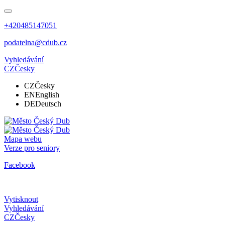
+420485147051
podatelna@cdub.cz
Vyhledávání
CZ
Česky
CZ
Česky
EN
English
DE
Deutsch
Mapa webu
Verze pro seniory
Facebook
Vytisknout
Vyhledávání
CZ
Česky