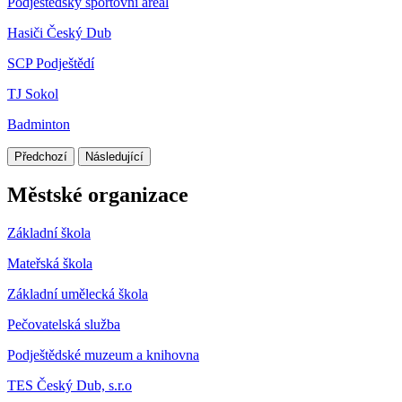
Podještědský sportovní areál
Hasiči Český Dub
SCP Podještědí
TJ Sokol
Badminton
Předchozí
Následující
Městské organizace
Základní škola
Mateřská škola
Základní umělecká škola
Pečovatelská služba
Podještědské muzeum a knihovna
TES Český Dub, s.r.o