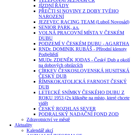
TELEFONNÍ SEZNAM ČR
JÍZDNÍ ŘÁDY
PŘEČTI SI NOVINY Z DOBY TVÉHO
NAROZENÍ
JEZEVEC RACING TEAM (Luboš Novosád)
SENIOR PARK, a.s.
VOLNÁ PRACOVNÍ MÍSTA V ČESKÉM
DUBU
PODZEMÍ V ČESKÉM DUBU - AGARTHA
RNDr. DOMINIK RUBÁŠ - Přírodní klenoty
Podještědí
MUDr. ZDENĚK JODAS - Český Dub a okolí
na dobových obrázcích
CÍRKEV ČESKOSLOVENSKÁ HUSITSKÁ
ČESKÝ DUB
ŘÍMSKOKATOLICKÁ FARNOST ČESKÝ
DUB
LETECKÉ SNÍMKY ČESKÉHO DUBU Z
ROKU 1953 (2x klikněte na místo, které chcete
vidět
ČESKÝ ROZHLAS SEVER
PODRALSKÝ NADAČNÍ FOND ZOD
Zdravotnictví ve městě
Aktuality
Kalendář akcí