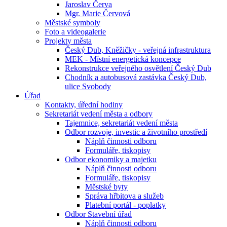
Jaroslav Červa
Mgr. Marie Červová
Městské symboly
Foto a videogalerie
Projekty města
Český Dub, Kněžičky - veřejná infrastruktura
MEK - Místní energetická koncepce
Rekonstrukce veřejného osvětlení Český Dub
Chodník a autobusová zastávka Český Dub,
ulice Svobody
Úřad
Kontakty, úřední hodiny
Sekretariát vedení města a odbory
Tajemnice, sekretariát vedení města
Odbor rozvoje, investic a životního prostředí
Náplň činnosti odboru
Formuláře, tiskopisy
Odbor ekonomiky a majetku
Náplň činnosti odboru
Formuláře, tiskopisy
Městské byty
Správa hřbitova a služeb
Platební portál - poplatky
Odbor Stavební úřad
Náplň činnosti odboru