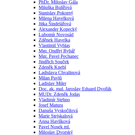
PhDr. Miloslav Gála
Miluška Bulířová
Stanislav Pokorný
Milena Havelková
Jitka Šindelářová
Alexander Kopecký
Lubomír Novosád
Zděnek Havelka
Vlastimil Vyhlas
Mgr. Ondřej Rybář
Mgr. Pavel Pechanec
Jindřich Souček
Zdeněk Knebl
Ladislava Chvalinová
Milan Pavlů
Ladislav Miler
Doc. ak. mal. Jaroslav Eduard Dvořák
MUDr. Zdeněk Jodas
Vladimír Stehno
Josef Matura
Danuša Vyskočilová
Marie Stejskalová
Anna Havlíková
Pavel Nosek ml.
Miloslav Dvorský