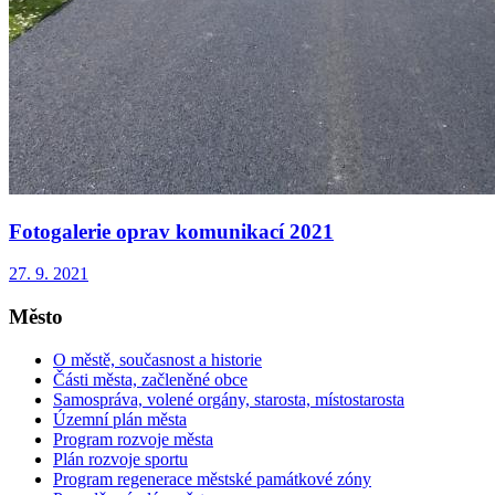
Fotogalerie oprav komunikací 2021
27. 9. 2021
Město
O městě, současnost a historie
Části města, začleněné obce
Samospráva, volené orgány, starosta, místostarosta
Územní plán města
Program rozvoje města
Plán rozvoje sportu
Program regenerace městské památkové zóny