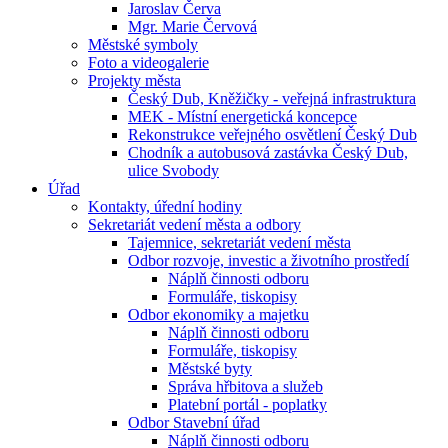
Jaroslav Červa
Mgr. Marie Červová
Městské symboly
Foto a videogalerie
Projekty města
Český Dub, Kněžičky - veřejná infrastruktura
MEK - Místní energetická koncepce
Rekonstrukce veřejného osvětlení Český Dub
Chodník a autobusová zastávka Český Dub,
ulice Svobody
Úřad
Kontakty, úřední hodiny
Sekretariát vedení města a odbory
Tajemnice, sekretariát vedení města
Odbor rozvoje, investic a životního prostředí
Náplň činnosti odboru
Formuláře, tiskopisy
Odbor ekonomiky a majetku
Náplň činnosti odboru
Formuláře, tiskopisy
Městské byty
Správa hřbitova a služeb
Platební portál - poplatky
Odbor Stavební úřad
Náplň činnosti odboru