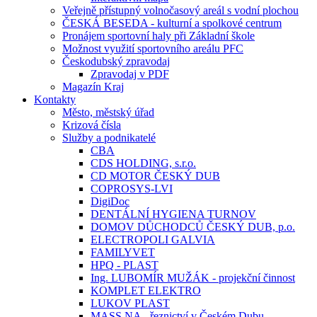
Veřejně přístupný volnočasový areál s vodní plochou
ČESKÁ BESEDA - kulturní a spolkové centrum
Pronájem sportovní haly při Základní škole
Možnost využití sportovního areálu PFC
Českodubský zpravodaj
Zpravodaj v PDF
Magazín Kraj
Kontakty
Město, městský úřad
Krizová čísla
Služby a podnikatelé
CBA
CDS HOLDING, s.r.o.
CD MOTOR ČESKÝ DUB
COPROSYS-LVI
DigiDoc
DENTÁLNÍ HYGIENA TURNOV
DOMOV DŮCHODCŮ ČESKÝ DUB, p.o.
ELECTROPOLI GALVIA
FAMILYVET
HPQ - PLAST
Ing. LUBOMÍR MUŽÁK - projekční činnost
KOMPLET ELEKTRO
LUKOV PLAST
MASS.NA - řeznictví v Českém Dubu