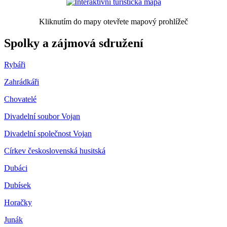
Kliknutím do mapy otevřete mapový prohlížeč
Spolky a zájmová sdružení
Rybáři
Zahrádkáři
Chovatelé
Divadelní soubor Vojan
Divadelní společnost Vojan
Církev československá husitská
Dubáci
Dubísek
Horačky
Junák