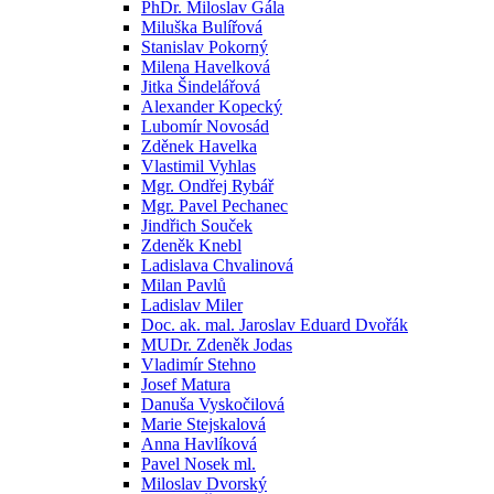
PhDr. Miloslav Gála
Miluška Bulířová
Stanislav Pokorný
Milena Havelková
Jitka Šindelářová
Alexander Kopecký
Lubomír Novosád
Zděnek Havelka
Vlastimil Vyhlas
Mgr. Ondřej Rybář
Mgr. Pavel Pechanec
Jindřich Souček
Zdeněk Knebl
Ladislava Chvalinová
Milan Pavlů
Ladislav Miler
Doc. ak. mal. Jaroslav Eduard Dvořák
MUDr. Zdeněk Jodas
Vladimír Stehno
Josef Matura
Danuša Vyskočilová
Marie Stejskalová
Anna Havlíková
Pavel Nosek ml.
Miloslav Dvorský