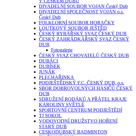
V ČESKÉM DUBU
DIVADELNÍ SOUBOR VOJAN Český Dub
DIVADELNÍ SPOLEČNOST VOJAN o.s.
Český Dub
FOLKLORNÍ SOUBOR HORAČKY
LOUTKOVÝ SOUBOR JEŠTĚD
ČESKÝ RYBÁŘSKÝ SVAZ ČESKÝ DUB
ČESKÝ ZAHRÁDKÁŘSKÝ SVAZ ČESKÝ
DUB
Fotogalerie
ČESKÝ SVAZ CHOVATELŮ ČESKÝ DUB
DUBÁCI
DUBÍSEK
JUNÁK
PLECHAŘINKA
PODJEŠTĚDSKÝ F.C. ČESKÝ DUB, o.s.
SBOR DOBROVOLNÝCH HASIČŮ ČESKÝ
DUB
SDRUŽENÍ RODÁKŮ A PŘÁTEL KRAJE
KAROLINY SVĚTLÉ
SPORTOVNÍ CENTRUM PODJEŠTĚDÍ
TJ SOKOL
VODOVODNÍ DRUŽSTVO HOŘENÍ
STARÝ DUB
CESKODUBSKÝ BADMINTON