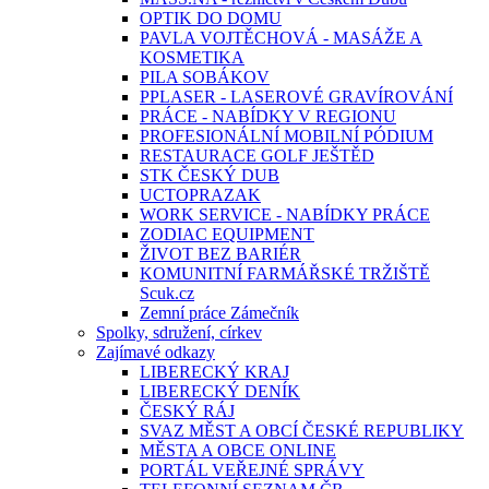
OPTIK DO DOMU
PAVLA VOJTĚCHOVÁ - MASÁŽE A
KOSMETIKA
PILA SOBÁKOV
PPLASER - LASEROVÉ GRAVÍROVÁNÍ
PRÁCE - NABÍDKY V REGIONU
PROFESIONÁLNÍ MOBILNÍ PÓDIUM
RESTAURACE GOLF JEŠTĚD
STK ČESKÝ DUB
UCTOPRAZAK
WORK SERVICE - NABÍDKY PRÁCE
ZODIAC EQUIPMENT
ŽIVOT BEZ BARIÉR
KOMUNITNÍ FARMÁŘSKÉ TRŽIŠTĚ
Scuk.cz
Zemní práce Zámečník
Spolky, sdružení, církev
Zajímavé odkazy
LIBERECKÝ KRAJ
LIBERECKÝ DENÍK
ČESKÝ RÁJ
SVAZ MĚST A OBCÍ ČESKÉ REPUBLIKY
MĚSTA A OBCE ONLINE
PORTÁL VEŘEJNÉ SPRÁVY