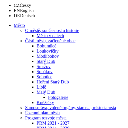
CZ
Česky
EN
English
DE
Deutsch
Město
O městě, současnost a historie
Město v datech
Části města, začleněné obce
Bohumileč
Loukovičky
Modlibohov
Starý Dub
Smržov
Sobákov
Sobotice
Hoření Starý Dub
Libíč
Malý Dub
Fotogalerie
Kněžičky
Samospráva, volené orgány, starosta, místostarosta
Územní plán města
Program rozvoje města
PRM 2021 - 2027