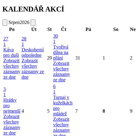
KALENDÁŘ AKCÍ
Srpen
2026
Po
Út
St
Čt
Pá
So
Ne
30
27
28
1
1
1
Tvořivá
Káva
Deskoherní
dílna na
pro duši
odpoledne
29
přání
31
1
2
Zobrazit
Zobrazit
Zobrazit
všechny
všechny
všechny
záznamy
záznamy ze
záznamy
ze dne
dne
ze dne
6
3
1
1
Turnaj v
Hrátky
kuželkách
pro
pro
nejmenší
4
5
7
8
9
mládež
Zobrazit
Zobrazit
všechny
všechny
záznamy
záznamy
ze dne
ze dne