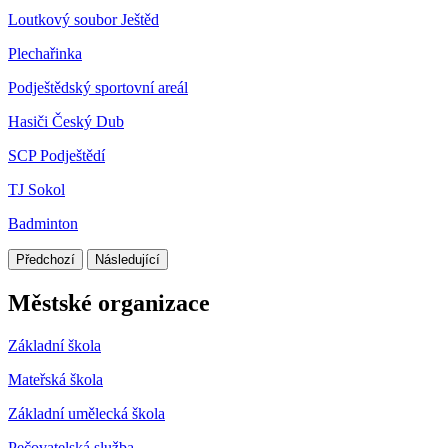
Loutkový soubor Ještěd
Plechařinka
Podještědský sportovní areál
Hasiči Český Dub
SCP Podještědí
TJ Sokol
Badminton
Předchozí
Následující
Městské organizace
Základní škola
Mateřská škola
Základní umělecká škola
Pečovatelská služba