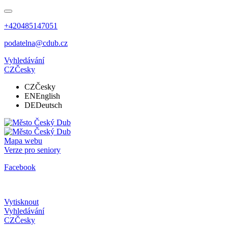
+420485147051
podatelna@cdub.cz
Vyhledávání
CZ
Česky
CZ
Česky
EN
English
DE
Deutsch
Mapa webu
Verze pro seniory
Facebook
Vytisknout
Vyhledávání
CZ
Česky