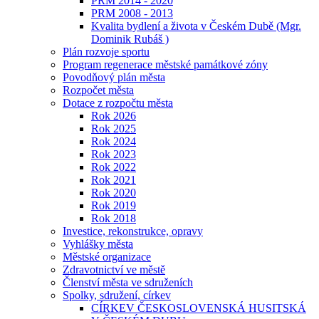
PRM 2014 - 2020
PRM 2008 - 2013
Kvalita bydlení a života v Českém Dubě (Mgr.
Dominik Rubáš )
Plán rozvoje sportu
Program regenerace městské památkové zóny
Povodňový plán města
Rozpočet města
Dotace z rozpočtu města
Rok 2026
Rok 2025
Rok 2024
Rok 2023
Rok 2022
Rok 2021
Rok 2020
Rok 2019
Rok 2018
Investice, rekonstrukce, opravy
Vyhlášky města
Městské organizace
Zdravotnictví ve městě
Členství města ve sdruženích
Spolky, sdružení, církev
CÍRKEV ČESKOSLOVENSKÁ HUSITSKÁ