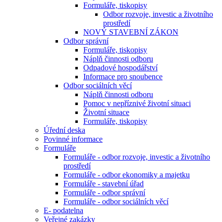
Formuláře, tiskopisy
Odbor rozvoje, investic a životního
prostředí
NOVÝ STAVEBNÍ ZÁKON
Odbor správní
Formuláře, tiskopisy
Náplň činnosti odboru
Odpadové hospodářství
Informace pro snoubence
Odbor sociálních věcí
Náplň činnosti odboru
Pomoc v nepříznivé životní situaci
Životní situace
Formuláře, tiskopisy
Úřední deska
Povinné informace
Formuláře
Formuláře - odbor rozvoje, investic a životního
prostředí
Formuláře - odbor ekonomiky a majetku
Formuláře - stavební úřad
Formuláře - odbor správní
Formuláře - odbor sociálních věcí
E- podatelna
Veřejné zakázky