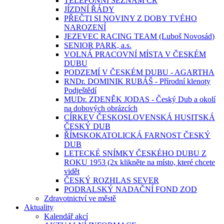
TELEFONNÍ SEZNAM ČR
JÍZDNÍ ŘÁDY
PŘEČTI SI NOVINY Z DOBY TVÉHO
NAROZENÍ
JEZEVEC RACING TEAM (Luboš Novosád)
SENIOR PARK, a.s.
VOLNÁ PRACOVNÍ MÍSTA V ČESKÉM
DUBU
PODZEMÍ V ČESKÉM DUBU - AGARTHA
RNDr. DOMINIK RUBÁŠ - Přírodní klenoty
Podještědí
MUDr. ZDENĚK JODAS - Český Dub a okolí
na dobových obrázcích
CÍRKEV ČESKOSLOVENSKÁ HUSITSKÁ
ČESKÝ DUB
ŘÍMSKOKATOLICKÁ FARNOST ČESKÝ
DUB
LETECKÉ SNÍMKY ČESKÉHO DUBU Z
ROKU 1953 (2x klikněte na místo, které chcete
vidět
ČESKÝ ROZHLAS SEVER
PODRALSKÝ NADAČNÍ FOND ZOD
Zdravotnictví ve městě
Aktuality
Kalendář akcí