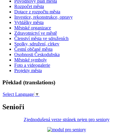
Povodňový plán města
Rozpočet města
Dotace z rozpočtu města
Investice, rekonstrukce, opravy
Vyhlášky města
Městské organizace
Zdravotnictví ve městě
Členství města ve sdruženích
Spolky, sdružení, církev
Čestní občané města
Osobnosti Českodubska
Městské symboly
Foto a videogalerie
Projekty města
Překlad (translations)
Select Language
▼
Senioři
Zjednodušená verze stránek nejen pro seniory