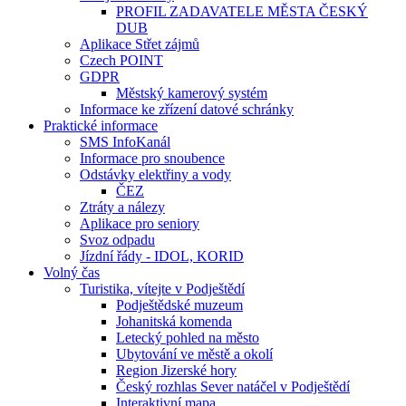
PROFIL ZADAVATELE MĚSTA ČESKÝ
DUB
Aplikace Střet zájmů
Czech POINT
GDPR
Městský kamerový systém
Informace ke zřízení datové schránky
Praktické informace
SMS InfoKanál
Informace pro snoubence
Odstávky elektřiny a vody
ČEZ
Ztráty a nálezy
Aplikace pro seniory
Svoz odpadu
Jízdní řády - IDOL, KORID
Volný čas
Turistika, vítejte v Podještědí
Podještědské muzeum
Johanitská komenda
Letecký pohled na město
Ubytování ve městě a okolí
Region Jizerské hory
Český rozhlas Sever natáčel v Podještědí
Interaktivní mapa