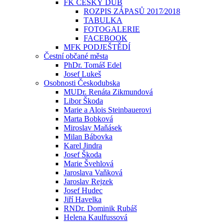
FK ČESKÝ DUB
ROZPIS ZÁPASŮ 2017⁄2018
TABULKA
FOTOGALERIE
FACEBOOK
MFK PODJEŠTĚDÍ
Čestní občané města
PhDr. Tomáš Edel
Josef Lukeš
Osobnosti Českodubska
MUDr. Renáta Zikmundová
Libor Škoda
Marie a Alois Steinbauerovi
Marta Bobková
Miroslav Maňásek
Milan Bábovka
Karel Jindra
Josef Škoda
Marie Švehlová
Jaroslava Vaňková
Jaroslav Rejzek
Josef Hudec
Jiří Havelka
RNDr. Dominik Rubáš
Helena Kaulfussová