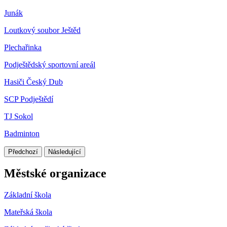
Junák
Loutkový soubor Ještěd
Plechařinka
Podještědský sportovní areál
Hasiči Český Dub
SCP Podještědí
TJ Sokol
Badminton
Předchozí
Následující
Městské organizace
Základní škola
Mateřská škola