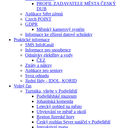
PROFIL ZADAVATELE MĚSTA ČESKÝ
DUB
Aplikace Střet zájmů
Czech POINT
GDPR
Městský kamerový systém
Informace ke zřízení datové schránky
Praktické informace
SMS InfoKanál
Informace pro snoubence
Odstávky elektřiny a vody
ČEZ
Ztráty a nálezy
Aplikace pro seniory
Svoz odpadu
Jízdní řády - IDOL, KORID
Volný čas
Turistika, vítejte v Podještědí
Podještědské muzeum
Johanitská komenda
Letecký pohled na město
Ubytování ve městě a okolí
Region Jizerské hory
Český rozhlas Sever natáčel v Podještědí
Interaktivní mapa