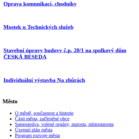
Oprava komunikací, chodníky
Mostek u Technických služeb
Stavební úpravy budovy č.p. 20/1 na spolkový dům
ČESKÁ BESEDA
Individuální výstavba Na zhůrách
Město
O městě, současnost a historie
Části města, začleněné obce
Samospráva, volené orgány, starosta, místostarosta
Územní plán města
Program rozvoje města