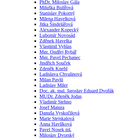
PhDr. Miloslav Gála
Miluška Bulířová
Stanislav Pokorný
Milena Havelková
Jitka Šindelářová
Alexander Kopecký
Lubomír Novosád
Zděnek Havelka
Vlastimil Vyhlas
Mgr. Ondřej Rybář
Mgr. Pavel Pechanec
Jindřich Souček
Zdeněk Knebl
Ladislava Chvalinová
Milan Pavlů
Ladislav Miler
Doc. ak. mal. Jaroslav Eduard Dvořák
MUDr. Zdeněk Jodas
Vladimír Stehno
Josef Matura
Danuša Vyskočilová
Marie Stejskalová
Anna Havlíková
Pavel Nosek ml.
Miloslav Dvorský