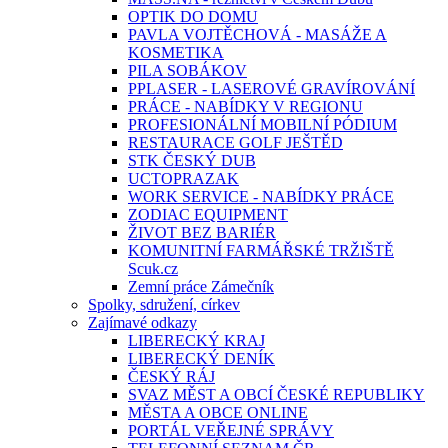
OPTIK DO DOMU
PAVLA VOJTĚCHOVÁ - MASÁŽE A
KOSMETIKA
PILA SOBÁKOV
PPLASER - LASEROVÉ GRAVÍROVÁNÍ
PRÁCE - NABÍDKY V REGIONU
PROFESIONÁLNÍ MOBILNÍ PÓDIUM
RESTAURACE GOLF JEŠTĚD
STK ČESKÝ DUB
UCTOPRAZAK
WORK SERVICE - NABÍDKY PRÁCE
ZODIAC EQUIPMENT
ŽIVOT BEZ BARIÉR
KOMUNITNÍ FARMÁŘSKÉ TRŽIŠTĚ
Scuk.cz
Zemní práce Zámečník
Spolky, sdružení, církev
Zajímavé odkazy
LIBERECKÝ KRAJ
LIBERECKÝ DENÍK
ČESKÝ RÁJ
SVAZ MĚST A OBCÍ ČESKÉ REPUBLIKY
MĚSTA A OBCE ONLINE
PORTÁL VEŘEJNÉ SPRÁVY