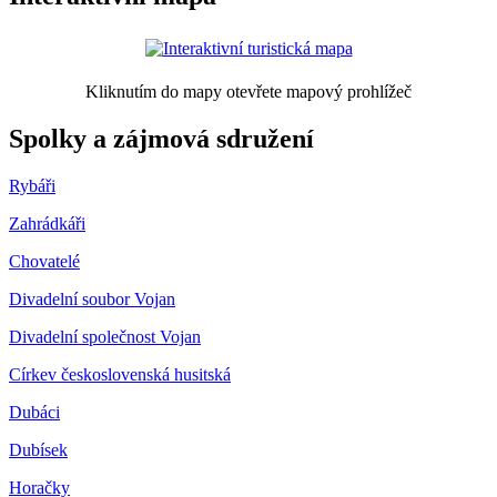
Kliknutím do mapy otevřete mapový prohlížeč
Spolky a zájmová sdružení
Rybáři
Zahrádkáři
Chovatelé
Divadelní soubor Vojan
Divadelní společnost Vojan
Církev československá husitská
Dubáci
Dubísek
Horačky