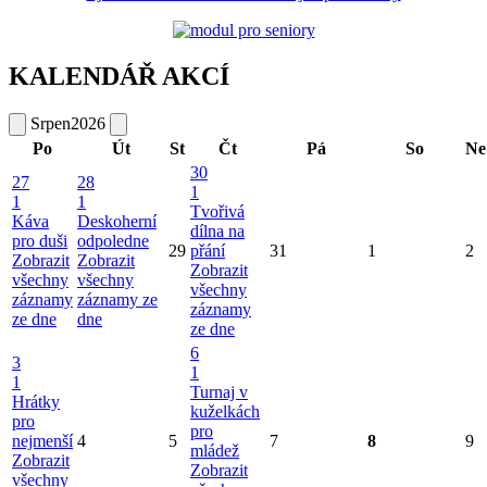
KALENDÁŘ AKCÍ
Srpen
2026
Po
Út
St
Čt
Pá
So
Ne
30
27
28
1
1
1
Tvořivá
Káva
Deskoherní
dílna na
pro duši
odpoledne
29
přání
31
1
2
Zobrazit
Zobrazit
Zobrazit
všechny
všechny
všechny
záznamy
záznamy ze
záznamy
ze dne
dne
ze dne
6
3
1
1
Turnaj v
Hrátky
kuželkách
pro
pro
nejmenší
4
5
7
8
9
mládež
Zobrazit
Zobrazit
všechny