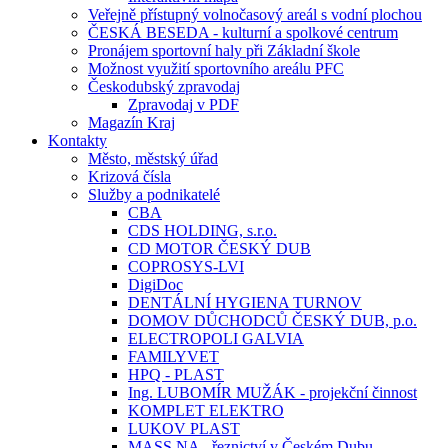
Veřejně přístupný volnočasový areál s vodní plochou
ČESKÁ BESEDA - kulturní a spolkové centrum
Pronájem sportovní haly při Základní škole
Možnost využití sportovního areálu PFC
Českodubský zpravodaj
Zpravodaj v PDF
Magazín Kraj
Kontakty
Město, městský úřad
Krizová čísla
Služby a podnikatelé
CBA
CDS HOLDING, s.r.o.
CD MOTOR ČESKÝ DUB
COPROSYS-LVI
DigiDoc
DENTÁLNÍ HYGIENA TURNOV
DOMOV DŮCHODCŮ ČESKÝ DUB, p.o.
ELECTROPOLI GALVIA
FAMILYVET
HPQ - PLAST
Ing. LUBOMÍR MUŽÁK - projekční činnost
KOMPLET ELEKTRO
LUKOV PLAST
MASS.NA - řeznictví v Českém Dubu