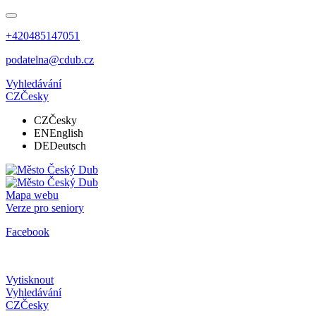
+420485147051
podatelna@cdub.cz
Vyhledávání
CZ
Česky
CZ
Česky
EN
English
DE
Deutsch
Mapa webu
Verze pro seniory
Facebook
Vytisknout
Vyhledávání
CZ
Česky