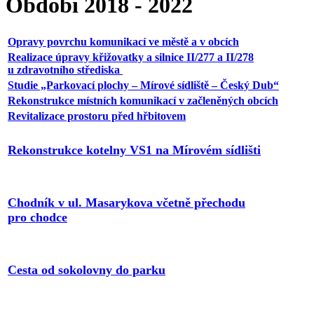
Období 2018 - 2022
Opravy povrchu komunikací ve městě a v obcích
Realizace úpravy křižovatky a silnice II/277 a II/278
u zdravotního střediska
Studie „Parkovací plochy – Mírové sídliště – Český Dub“
Rekonstrukce místních komunikací v začleněných obcích
Revitalizace prostoru před hřbitovem
Rekonstrukce kotelny VS1 na Mírovém sídlišti
Chodník v ul. Masarykova včetně přechodu
pro chodce
Cesta od sokolovny do parku