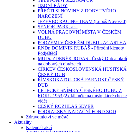
TELEFONNÍ SEZNAM ČR
JÍZDNÍ ŘÁDY
PŘEČTI SI NOVINY Z DOBY TVÉHO
NAROZENÍ
JEZEVEC RACING TEAM (Luboš Novosád)
SENIOR PARK, a.s.
VOLNÁ PRACOVNÍ MÍSTA V ČESKÉM
DUBU
PODZEMÍ V ČESKÉM DUBU - AGARTHA
RNDr. DOMINIK RUBÁŠ - Přírodní klenoty
Podještědí
MUDr. ZDENĚK JODAS - Český Dub a okolí
na dobových obrázcích
CÍRKEV ČESKOSLOVENSKÁ HUSITSKÁ
ČESKÝ DUB
ŘÍMSKOKATOLICKÁ FARNOST ČESKÝ
DUB
LETECKÉ SNÍMKY ČESKÉHO DUBU Z
ROKU 1953 (2x klikněte na místo, které chcete
vidět
ČESKÝ ROZHLAS SEVER
PODRALSKÝ NADAČNÍ FOND ZOD
Zdravotnictví ve městě
Aktuality
Kalendář akcí