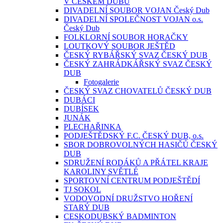
V ČESKÉM DUBU
DIVADELNÍ SOUBOR VOJAN Český Dub
DIVADELNÍ SPOLEČNOST VOJAN o.s.
Český Dub
FOLKLORNÍ SOUBOR HORAČKY
LOUTKOVÝ SOUBOR JEŠTĚD
ČESKÝ RYBÁŘSKÝ SVAZ ČESKÝ DUB
ČESKÝ ZAHRÁDKÁŘSKÝ SVAZ ČESKÝ
DUB
Fotogalerie
ČESKÝ SVAZ CHOVATELŮ ČESKÝ DUB
DUBÁCI
DUBÍSEK
JUNÁK
PLECHAŘINKA
PODJEŠTĚDSKÝ F.C. ČESKÝ DUB, o.s.
SBOR DOBROVOLNÝCH HASIČŮ ČESKÝ
DUB
SDRUŽENÍ RODÁKŮ A PŘÁTEL KRAJE
KAROLINY SVĚTLÉ
SPORTOVNÍ CENTRUM PODJEŠTĚDÍ
TJ SOKOL
VODOVODNÍ DRUŽSTVO HOŘENÍ
STARÝ DUB
CESKODUBSKÝ BADMINTON