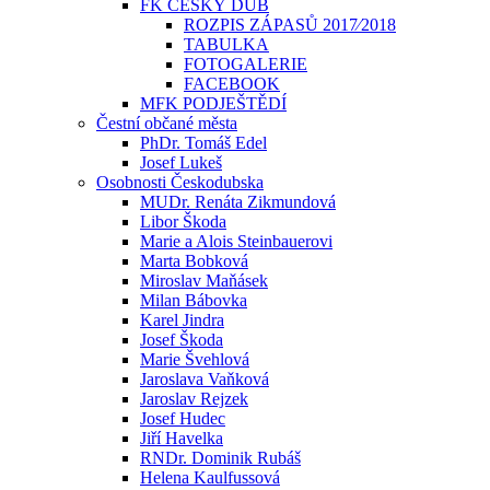
FK ČESKÝ DUB
ROZPIS ZÁPASŮ 2017⁄2018
TABULKA
FOTOGALERIE
FACEBOOK
MFK PODJEŠTĚDÍ
Čestní občané města
PhDr. Tomáš Edel
Josef Lukeš
Osobnosti Českodubska
MUDr. Renáta Zikmundová
Libor Škoda
Marie a Alois Steinbauerovi
Marta Bobková
Miroslav Maňásek
Milan Bábovka
Karel Jindra
Josef Škoda
Marie Švehlová
Jaroslava Vaňková
Jaroslav Rejzek
Josef Hudec
Jiří Havelka
RNDr. Dominik Rubáš
Helena Kaulfussová