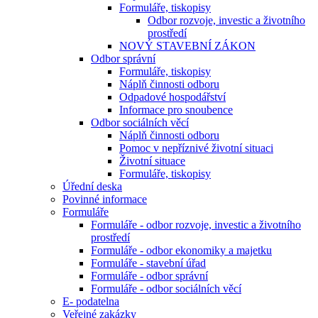
Formuláře, tiskopisy
Odbor rozvoje, investic a životního
prostředí
NOVÝ STAVEBNÍ ZÁKON
Odbor správní
Formuláře, tiskopisy
Náplň činnosti odboru
Odpadové hospodářství
Informace pro snoubence
Odbor sociálních věcí
Náplň činnosti odboru
Pomoc v nepříznivé životní situaci
Životní situace
Formuláře, tiskopisy
Úřední deska
Povinné informace
Formuláře
Formuláře - odbor rozvoje, investic a životního
prostředí
Formuláře - odbor ekonomiky a majetku
Formuláře - stavební úřad
Formuláře - odbor správní
Formuláře - odbor sociálních věcí
E- podatelna
Veřejné zakázky