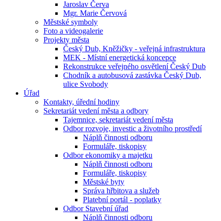
Jaroslav Červa
Mgr. Marie Červová
Městské symboly
Foto a videogalerie
Projekty města
Český Dub, Kněžičky - veřejná infrastruktura
MEK - Místní energetická koncepce
Rekonstrukce veřejného osvětlení Český Dub
Chodník a autobusová zastávka Český Dub,
ulice Svobody
Úřad
Kontakty, úřední hodiny
Sekretariát vedení města a odbory
Tajemnice, sekretariát vedení města
Odbor rozvoje, investic a životního prostředí
Náplň činnosti odboru
Formuláře, tiskopisy
Odbor ekonomiky a majetku
Náplň činnosti odboru
Formuláře, tiskopisy
Městské byty
Správa hřbitova a služeb
Platební portál - poplatky
Odbor Stavební úřad
Náplň činnosti odboru