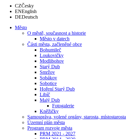
CZ
Česky
EN
English
DE
Deutsch
Město
O městě, současnost a historie
Město v datech
Části města, začleněné obce
Bohumileč
Loukovičky
Modlibohov
Starý Dub
Smržov
Sobákov
Sobotice
Hoření Starý Dub
Libíč
Malý Dub
Fotogalerie
Kněžičky
Samospráva, volené orgány, starosta, místostarosta
Územní plán města
Program rozvoje města
PRM 2021 - 2027