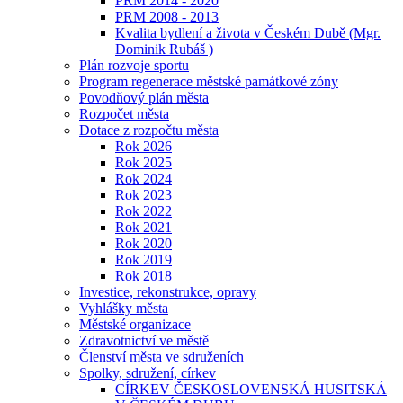
PRM 2014 - 2020
PRM 2008 - 2013
Kvalita bydlení a života v Českém Dubě (Mgr.
Dominik Rubáš )
Plán rozvoje sportu
Program regenerace městské památkové zóny
Povodňový plán města
Rozpočet města
Dotace z rozpočtu města
Rok 2026
Rok 2025
Rok 2024
Rok 2023
Rok 2022
Rok 2021
Rok 2020
Rok 2019
Rok 2018
Investice, rekonstrukce, opravy
Vyhlášky města
Městské organizace
Zdravotnictví ve městě
Členství města ve sdruženích
Spolky, sdružení, církev
CÍRKEV ČESKOSLOVENSKÁ HUSITSKÁ