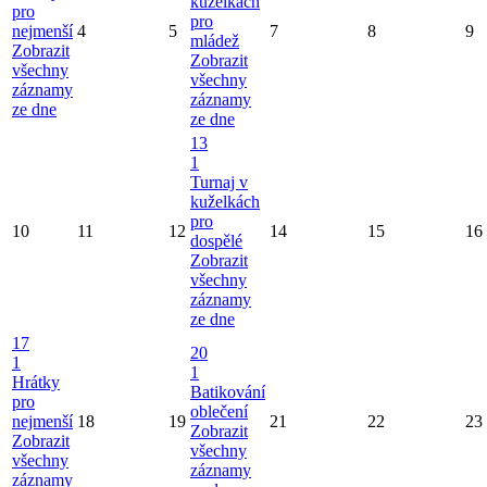
kuželkách
pro
pro
nejmenší
4
5
7
8
9
mládež
Zobrazit
Zobrazit
všechny
všechny
záznamy
záznamy
ze dne
ze dne
13
1
Turnaj v
kuželkách
pro
10
11
12
14
15
16
dospělé
Zobrazit
všechny
záznamy
ze dne
17
20
1
1
Hrátky
Batikování
pro
oblečení
nejmenší
18
19
21
22
23
Zobrazit
Zobrazit
všechny
všechny
záznamy
záznamy