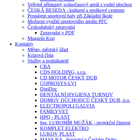
Veřejně přístupný volnočasový areál s vodní plochou
ČESKÁ BESEDA - kulturní a spolkové centrum
Pronájem sportovní haly při Základní škole
Možnost využití sportovního areálu PFC
Českodubský zpravodaj
Zpravodaj v PDF
Magazín Kraj
Kontakty
Město, městský úřad
Krizová čísla
Služby a podnikatelé
CBA
CDS HOLDING, s.r.o.
CD MOTOR ČESKÝ DUB
COPROSYS-LVI
DigiDoc
DENTÁLNÍ HYGIENA TURNOV
DOMOV DŮCHODCŮ ČESKÝ DUB, p.o.
ELECTROPOLI GALVIA
FAMILYVET
HPQ - PLAST
Ing. LUBOMÍR MUŽÁK - projekční činnost
KOMPLET ELEKTRO
LUKOV PLAST
MASS.NA - řeznictví v Českém Dubu