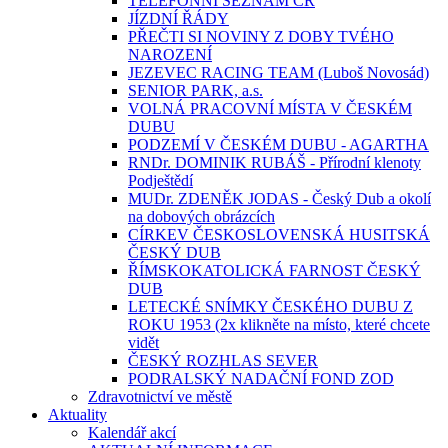
TELEFONNÍ SEZNAM ČR
JÍZDNÍ ŘÁDY
PŘEČTI SI NOVINY Z DOBY TVÉHO
NAROZENÍ
JEZEVEC RACING TEAM (Luboš Novosád)
SENIOR PARK, a.s.
VOLNÁ PRACOVNÍ MÍSTA V ČESKÉM
DUBU
PODZEMÍ V ČESKÉM DUBU - AGARTHA
RNDr. DOMINIK RUBÁŠ - Přírodní klenoty
Podještědí
MUDr. ZDENĚK JODAS - Český Dub a okolí
na dobových obrázcích
CÍRKEV ČESKOSLOVENSKÁ HUSITSKÁ
ČESKÝ DUB
ŘÍMSKOKATOLICKÁ FARNOST ČESKÝ
DUB
LETECKÉ SNÍMKY ČESKÉHO DUBU Z
ROKU 1953 (2x klikněte na místo, které chcete
vidět
ČESKÝ ROZHLAS SEVER
PODRALSKÝ NADAČNÍ FOND ZOD
Zdravotnictví ve městě
Aktuality
Kalendář akcí