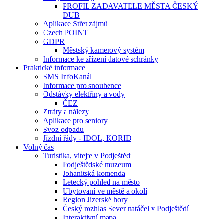
PROFIL ZADAVATELE MĚSTA ČESKÝ
DUB
Aplikace Střet zájmů
Czech POINT
GDPR
Městský kamerový systém
Informace ke zřízení datové schránky
Praktické informace
SMS InfoKanál
Informace pro snoubence
Odstávky elektřiny a vody
ČEZ
Ztráty a nálezy
Aplikace pro seniory
Svoz odpadu
Jízdní řády - IDOL, KORID
Volný čas
Turistika, vítejte v Podještědí
Podještědské muzeum
Johanitská komenda
Letecký pohled na město
Ubytování ve městě a okolí
Region Jizerské hory
Český rozhlas Sever natáčel v Podještědí
Interaktivní mapa