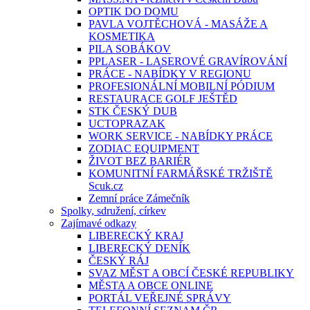
OPTIK DO DOMU
PAVLA VOJTĚCHOVÁ - MASÁŽE A
KOSMETIKA
PILA SOBÁKOV
PPLASER - LASEROVÉ GRAVÍROVÁNÍ
PRÁCE - NABÍDKY V REGIONU
PROFESIONÁLNÍ MOBILNÍ PÓDIUM
RESTAURACE GOLF JEŠTĚD
STK ČESKÝ DUB
UCTOPRAZAK
WORK SERVICE - NABÍDKY PRÁCE
ZODIAC EQUIPMENT
ŽIVOT BEZ BARIÉR
KOMUNITNÍ FARMÁŘSKÉ TRŽIŠTĚ
Scuk.cz
Zemní práce Zámečník
Spolky, sdružení, církev
Zajímavé odkazy
LIBERECKÝ KRAJ
LIBERECKÝ DENÍK
ČESKÝ RÁJ
SVAZ MĚST A OBCÍ ČESKÉ REPUBLIKY
MĚSTA A OBCE ONLINE
PORTÁL VEŘEJNÉ SPRÁVY