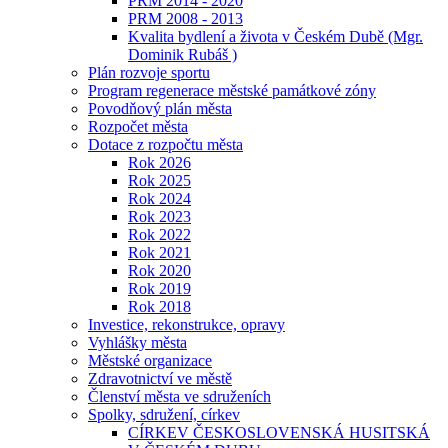
PRM 2014 - 2020
PRM 2008 - 2013
Kvalita bydlení a života v Českém Dubě (Mgr.
Dominik Rubáš )
Plán rozvoje sportu
Program regenerace městské památkové zóny
Povodňový plán města
Rozpočet města
Dotace z rozpočtu města
Rok 2026
Rok 2025
Rok 2024
Rok 2023
Rok 2022
Rok 2021
Rok 2020
Rok 2019
Rok 2018
Investice, rekonstrukce, opravy
Vyhlášky města
Městské organizace
Zdravotnictví ve městě
Členství města ve sdruženích
Spolky, sdružení, církev
CÍRKEV ČESKOSLOVENSKÁ HUSITSKÁ