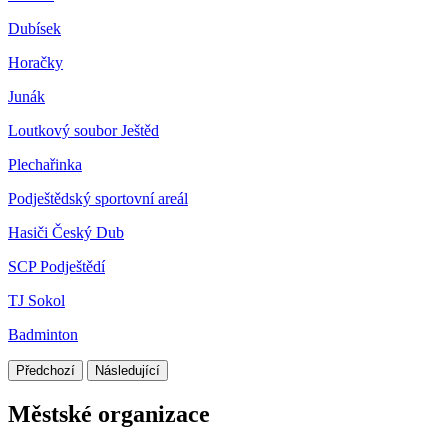
Dubísek
Horačky
Junák
Loutkový soubor Ještěd
Plechařinka
Podještědský sportovní areál
Hasiči Český Dub
SCP Podještědí
TJ Sokol
Badminton
Předchozí
Následující
Městské organizace