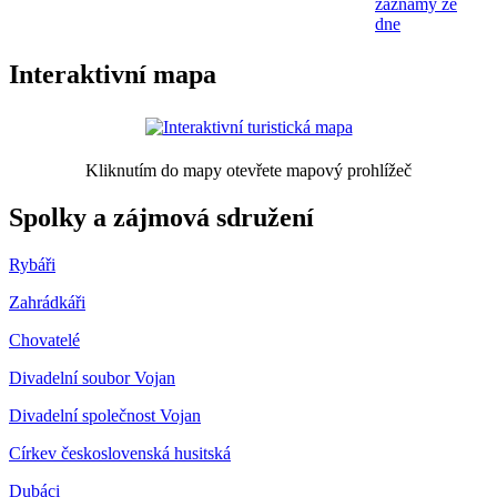
záznamy ze
dne
Interaktivní mapa
Kliknutím do mapy otevřete mapový prohlížeč
Spolky a zájmová sdružení
Rybáři
Zahrádkáři
Chovatelé
Divadelní soubor Vojan
Divadelní společnost Vojan
Církev československá husitská
Dubáci