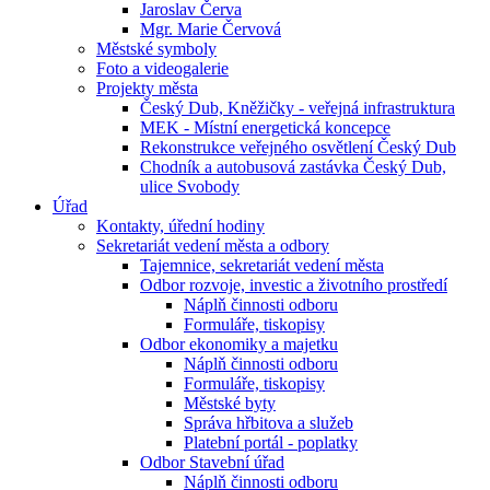
Jaroslav Červa
Mgr. Marie Červová
Městské symboly
Foto a videogalerie
Projekty města
Český Dub, Kněžičky - veřejná infrastruktura
MEK - Místní energetická koncepce
Rekonstrukce veřejného osvětlení Český Dub
Chodník a autobusová zastávka Český Dub,
ulice Svobody
Úřad
Kontakty, úřední hodiny
Sekretariát vedení města a odbory
Tajemnice, sekretariát vedení města
Odbor rozvoje, investic a životního prostředí
Náplň činnosti odboru
Formuláře, tiskopisy
Odbor ekonomiky a majetku
Náplň činnosti odboru
Formuláře, tiskopisy
Městské byty
Správa hřbitova a služeb
Platební portál - poplatky
Odbor Stavební úřad
Náplň činnosti odboru