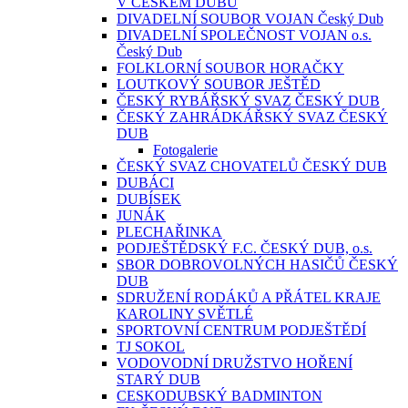
V ČESKÉM DUBU
DIVADELNÍ SOUBOR VOJAN Český Dub
DIVADELNÍ SPOLEČNOST VOJAN o.s.
Český Dub
FOLKLORNÍ SOUBOR HORAČKY
LOUTKOVÝ SOUBOR JEŠTĚD
ČESKÝ RYBÁŘSKÝ SVAZ ČESKÝ DUB
ČESKÝ ZAHRÁDKÁŘSKÝ SVAZ ČESKÝ
DUB
Fotogalerie
ČESKÝ SVAZ CHOVATELŮ ČESKÝ DUB
DUBÁCI
DUBÍSEK
JUNÁK
PLECHAŘINKA
PODJEŠTĚDSKÝ F.C. ČESKÝ DUB, o.s.
SBOR DOBROVOLNÝCH HASIČŮ ČESKÝ
DUB
SDRUŽENÍ RODÁKŮ A PŘÁTEL KRAJE
KAROLINY SVĚTLÉ
SPORTOVNÍ CENTRUM PODJEŠTĚDÍ
TJ SOKOL
VODOVODNÍ DRUŽSTVO HOŘENÍ
STARÝ DUB
CESKODUBSKÝ BADMINTON