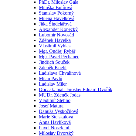
PhDr. Miloslav Gála
Miluška Bulířová
Stanislav Pokorný
Milena Havelková
Jitka Šindelářová
Alexander Kopecký
Lubomír Novosád
Zděnek Havelka
Vlastimil Vyhlas
Mgr. Ondřej Rybář
Mgr. Pavel Pechanec
Jindřich Souček
Zdeněk Knebl
Ladislava Chvalinová
Milan Pavlů
Ladislav Miler
Doc. ak. mal. Jaroslav Eduard Dvořák
MUDr. Zdeněk Jodas
Vladimír Stehno
Josef Matura
Danuša Vyskočilová
Marie Stejskalová
Anna Havlíková
Pavel Nosek ml.
Miloslav Dvorský