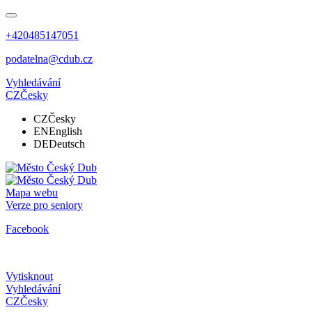
+420485147051
podatelna@cdub.cz
Vyhledávání
CZ
Česky
CZ
Česky
EN
English
DE
Deutsch
Mapa webu
Verze pro seniory
Facebook
Vytisknout
Vyhledávání
CZ
Česky