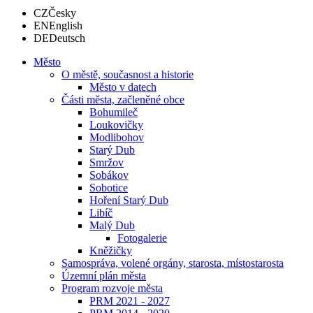
CZ
Česky
EN
English
DE
Deutsch
Město
O městě, současnost a historie
Město v datech
Části města, začleněné obce
Bohumileč
Loukovičky
Modlibohov
Starý Dub
Smržov
Sobákov
Sobotice
Hoření Starý Dub
Libíč
Malý Dub
Fotogalerie
Kněžičky
Samospráva, volené orgány, starosta, místostarosta
Územní plán města
Program rozvoje města
PRM 2021 - 2027