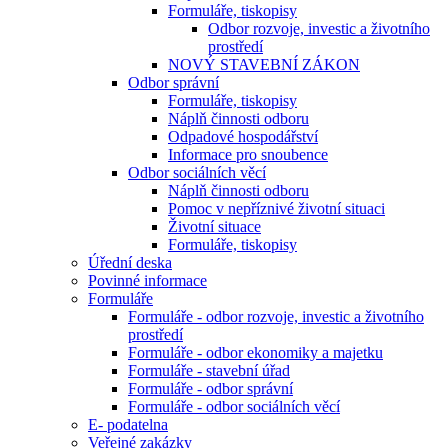
Formuláře, tiskopisy
Odbor rozvoje, investic a životního
prostředí
NOVÝ STAVEBNÍ ZÁKON
Odbor správní
Formuláře, tiskopisy
Náplň činnosti odboru
Odpadové hospodářství
Informace pro snoubence
Odbor sociálních věcí
Náplň činnosti odboru
Pomoc v nepříznivé životní situaci
Životní situace
Formuláře, tiskopisy
Úřední deska
Povinné informace
Formuláře
Formuláře - odbor rozvoje, investic a životního
prostředí
Formuláře - odbor ekonomiky a majetku
Formuláře - stavební úřad
Formuláře - odbor správní
Formuláře - odbor sociálních věcí
E- podatelna
Veřejné zakázky