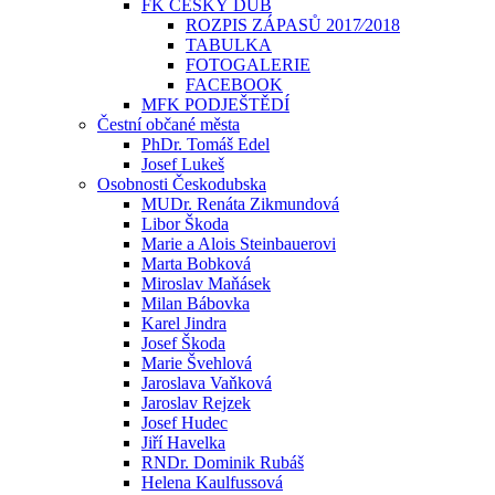
FK ČESKÝ DUB
ROZPIS ZÁPASŮ 2017⁄2018
TABULKA
FOTOGALERIE
FACEBOOK
MFK PODJEŠTĚDÍ
Čestní občané města
PhDr. Tomáš Edel
Josef Lukeš
Osobnosti Českodubska
MUDr. Renáta Zikmundová
Libor Škoda
Marie a Alois Steinbauerovi
Marta Bobková
Miroslav Maňásek
Milan Bábovka
Karel Jindra
Josef Škoda
Marie Švehlová
Jaroslava Vaňková
Jaroslav Rejzek
Josef Hudec
Jiří Havelka
RNDr. Dominik Rubáš
Helena Kaulfussová