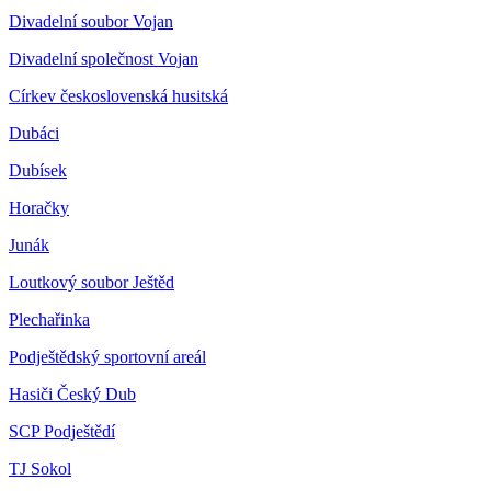
Divadelní soubor Vojan
Divadelní společnost Vojan
Církev československá husitská
Dubáci
Dubísek
Horačky
Junák
Loutkový soubor Ještěd
Plechařinka
Podještědský sportovní areál
Hasiči Český Dub
SCP Podještědí
TJ Sokol