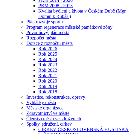
PRM 2014 - 2020
PRM 2008 - 2013
Kvalita bydlení a života v Českém Dubě (Mgr.
Dominik Rubáš )
Plán rozvoje sportu
Program regenerace městské památkové zóny
Povodňový plán města
Rozpočet města
Dotace z rozpočtu města
Rok 2026
Rok 2025
Rok 2024
Rok 2023
Rok 2022
Rok 2021
Rok 2020
Rok 2019
Rok 2018
Investice, rekonstrukce, opravy
Vyhlášky města
Městské organizace
Zdravotnictví ve městě
Členství města ve sdruženích
Spolky, sdružení, církev
CÍRKEV ČESKOSLOVENSKÁ HUSITSKÁ