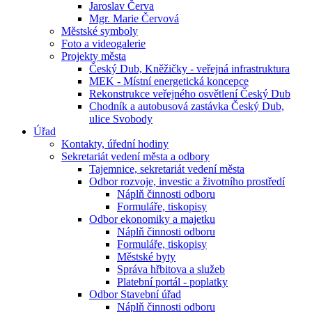
Jaroslav Červa
Mgr. Marie Červová
Městské symboly
Foto a videogalerie
Projekty města
Český Dub, Kněžičky - veřejná infrastruktura
MEK - Místní energetická koncepce
Rekonstrukce veřejného osvětlení Český Dub
Chodník a autobusová zastávka Český Dub,
ulice Svobody
Úřad
Kontakty, úřední hodiny
Sekretariát vedení města a odbory
Tajemnice, sekretariát vedení města
Odbor rozvoje, investic a životního prostředí
Náplň činnosti odboru
Formuláře, tiskopisy
Odbor ekonomiky a majetku
Náplň činnosti odboru
Formuláře, tiskopisy
Městské byty
Správa hřbitova a služeb
Platební portál - poplatky
Odbor Stavební úřad
Náplň činnosti odboru