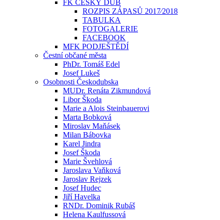
FK ČESKÝ DUB
ROZPIS ZÁPASŮ 2017⁄2018
TABULKA
FOTOGALERIE
FACEBOOK
MFK PODJEŠTĚDÍ
Čestní občané města
PhDr. Tomáš Edel
Josef Lukeš
Osobnosti Českodubska
MUDr. Renáta Zikmundová
Libor Škoda
Marie a Alois Steinbauerovi
Marta Bobková
Miroslav Maňásek
Milan Bábovka
Karel Jindra
Josef Škoda
Marie Švehlová
Jaroslava Vaňková
Jaroslav Rejzek
Josef Hudec
Jiří Havelka
RNDr. Dominik Rubáš
Helena Kaulfussová