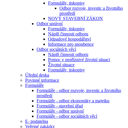
Formuláře, tiskopisy
Odbor rozvoje, investic a životního
prostředí
NOVÝ STAVEBNÍ ZÁKON
Odbor správní
Formuláře, tiskopisy
Náplň činnosti odboru
Odpadové hospodářství
Informace pro snoubence
Odbor sociálních věcí
Náplň činnosti odboru
Pomoc v nepříznivé životní situaci
Životní situace
Formuláře, tiskopisy
Úřední deska
Povinné informace
Formuláře
Formuláře - odbor rozvoje, investic a životního
prostředí
Formuláře - odbor ekonomiky a majetku
Formuláře - stavební úřad
Formuláře - odbor správní
Formuláře - odbor sociálních věcí
E- podatelna
Veřejné zakázky