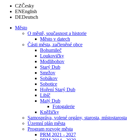
CZ
Česky
EN
English
DE
Deutsch
Město
O městě, současnost a historie
Město v datech
Části města, začleněné obce
Bohumileč
Loukovičky
Modlibohov
Starý Dub
Smržov
Sobákov
Sobotice
Hoření Starý Dub
Libíč
Malý Dub
Fotogalerie
Kněžičky
Samospráva, volené orgány, starosta, místostarosta
Územní plán města
Program rozvoje města
PRM 2021 - 2027