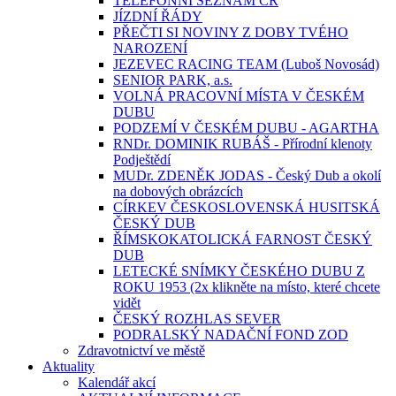
TELEFONNÍ SEZNAM ČR
JÍZDNÍ ŘÁDY
PŘEČTI SI NOVINY Z DOBY TVÉHO
NAROZENÍ
JEZEVEC RACING TEAM (Luboš Novosád)
SENIOR PARK, a.s.
VOLNÁ PRACOVNÍ MÍSTA V ČESKÉM
DUBU
PODZEMÍ V ČESKÉM DUBU - AGARTHA
RNDr. DOMINIK RUBÁŠ - Přírodní klenoty
Podještědí
MUDr. ZDENĚK JODAS - Český Dub a okolí
na dobových obrázcích
CÍRKEV ČESKOSLOVENSKÁ HUSITSKÁ
ČESKÝ DUB
ŘÍMSKOKATOLICKÁ FARNOST ČESKÝ
DUB
LETECKÉ SNÍMKY ČESKÉHO DUBU Z
ROKU 1953 (2x klikněte na místo, které chcete
vidět
ČESKÝ ROZHLAS SEVER
PODRALSKÝ NADAČNÍ FOND ZOD
Zdravotnictví ve městě
Aktuality
Kalendář akcí