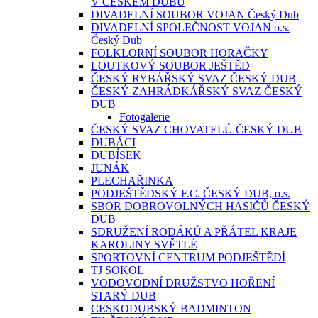
V ČESKÉM DUBU
DIVADELNÍ SOUBOR VOJAN Český Dub
DIVADELNÍ SPOLEČNOST VOJAN o.s.
Český Dub
FOLKLORNÍ SOUBOR HORAČKY
LOUTKOVÝ SOUBOR JEŠTĚD
ČESKÝ RYBÁŘSKÝ SVAZ ČESKÝ DUB
ČESKÝ ZAHRÁDKÁŘSKÝ SVAZ ČESKÝ
DUB
Fotogalerie
ČESKÝ SVAZ CHOVATELŮ ČESKÝ DUB
DUBÁCI
DUBÍSEK
JUNÁK
PLECHAŘINKA
PODJEŠTĚDSKÝ F.C. ČESKÝ DUB, o.s.
SBOR DOBROVOLNÝCH HASIČŮ ČESKÝ
DUB
SDRUŽENÍ RODÁKŮ A PŘÁTEL KRAJE
KAROLINY SVĚTLÉ
SPORTOVNÍ CENTRUM PODJEŠTĚDÍ
TJ SOKOL
VODOVODNÍ DRUŽSTVO HOŘENÍ
STARÝ DUB
CESKODUBSKÝ BADMINTON