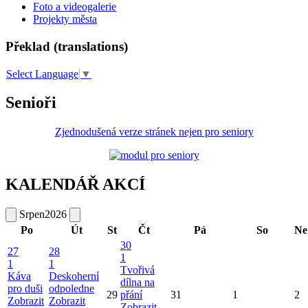
Foto a videogalerie
Projekty města
Překlad (translations)
Select Language
▼
Senioři
Zjednodušená verze stránek nejen pro seniory
KALENDÁŘ AKCÍ
Srpen
2026
Po
Út
St
Čt
Pá
So
Ne
30
27
28
1
1
1
Tvořivá
Káva
Deskoherní
dílna na
pro duši
odpoledne
29
přání
31
1
2
Zobrazit
Zobrazit
Zobrazit