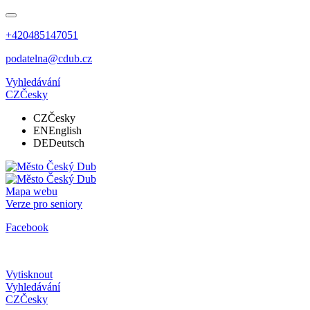
+420485147051
podatelna@cdub.cz
Vyhledávání
CZ
Česky
CZ
Česky
EN
English
DE
Deutsch
Mapa webu
Verze pro seniory
Facebook
Vytisknout
Vyhledávání
CZ
Česky