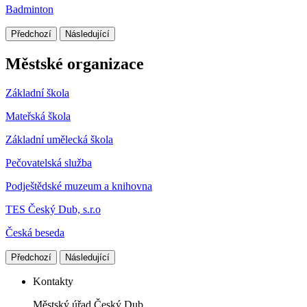
Badminton
Předchozí
Následující
Městské organizace
Základní škola
Mateřská škola
Základní umělecká škola
Pečovatelská služba
Podještědské muzeum a knihovna
TES Český Dub, s.r.o
Česká beseda
Předchozí
Následující
Kontakty
Městský úřad Český Dub