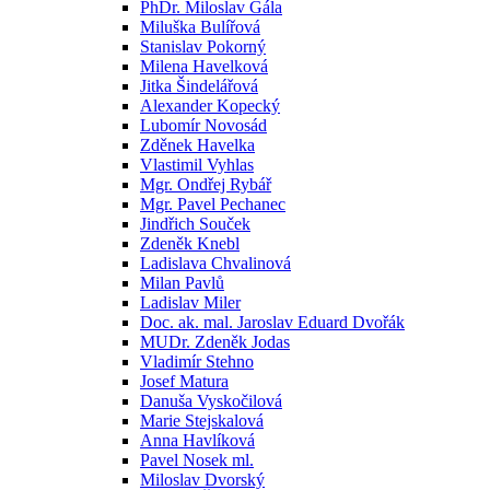
PhDr. Miloslav Gála
Miluška Bulířová
Stanislav Pokorný
Milena Havelková
Jitka Šindelářová
Alexander Kopecký
Lubomír Novosád
Zděnek Havelka
Vlastimil Vyhlas
Mgr. Ondřej Rybář
Mgr. Pavel Pechanec
Jindřich Souček
Zdeněk Knebl
Ladislava Chvalinová
Milan Pavlů
Ladislav Miler
Doc. ak. mal. Jaroslav Eduard Dvořák
MUDr. Zdeněk Jodas
Vladimír Stehno
Josef Matura
Danuša Vyskočilová
Marie Stejskalová
Anna Havlíková
Pavel Nosek ml.
Miloslav Dvorský