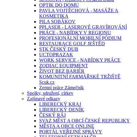
OPTIK DO DOMU
PAVLA VOJTĚCHOVÁ - MASÁŽE A
KOSMETIKA
PILA SOBÁKOV
PPLASER - LASEROVÉ GRAVÍROVÁNÍ
PRÁCE - NABÍDKY V REGIONU
PROFESIONÁLNÍ MOBILNÍ PÓDIUM
RESTAURACE GOLF JEŠTĚD
STK ČESKÝ DUB
UCTOPRAZAK
WORK SERVICE - NABÍDKY PRÁCE
ZODIAC EQUIPMENT
ŽIVOT BEZ BARIÉR
KOMUNITNÍ FARMÁŘSKÉ TRŽIŠTĚ
Scuk.cz
Zemní práce Zámečník
Spolky, sdružení, církev
Zajímavé odkazy
LIBERECKÝ KRAJ
LIBERECKÝ DENÍK
ČESKÝ RÁJ
SVAZ MĚST A OBCÍ ČESKÉ REPUBLIKY
MĚSTA A OBCE ONLINE
PORTÁL VEŘEJNÉ SPRÁVY