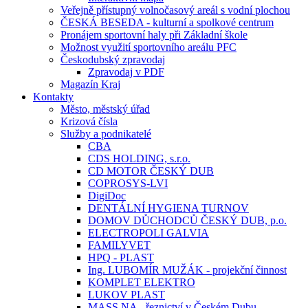
Veřejně přístupný volnočasový areál s vodní plochou
ČESKÁ BESEDA - kulturní a spolkové centrum
Pronájem sportovní haly při Základní škole
Možnost využití sportovního areálu PFC
Českodubský zpravodaj
Zpravodaj v PDF
Magazín Kraj
Kontakty
Město, městský úřad
Krizová čísla
Služby a podnikatelé
CBA
CDS HOLDING, s.r.o.
CD MOTOR ČESKÝ DUB
COPROSYS-LVI
DigiDoc
DENTÁLNÍ HYGIENA TURNOV
DOMOV DŮCHODCŮ ČESKÝ DUB, p.o.
ELECTROPOLI GALVIA
FAMILYVET
HPQ - PLAST
Ing. LUBOMÍR MUŽÁK - projekční činnost
KOMPLET ELEKTRO
LUKOV PLAST
MASS.NA - řeznictví v Českém Dubu