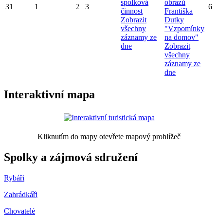
spolková
obrazů
31
1
2
3
6
činnost
Františka
Zobrazit
Dutky
všechny
"Vzpomínky
záznamy ze
na domov"
dne
Zobrazit
všechny
záznamy ze
dne
Interaktivní mapa
Kliknutím do mapy otevřete mapový prohlížeč
Spolky a zájmová sdružení
Rybáři
Zahrádkáři
Chovatelé