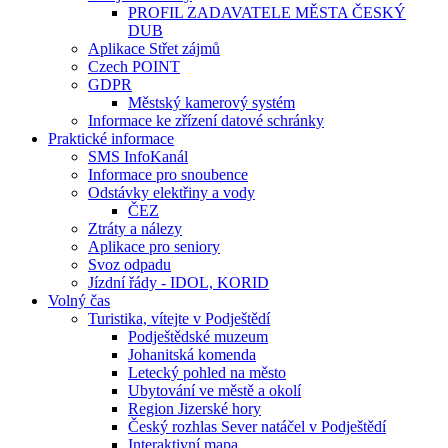
PROFIL ZADAVATELE MĚSTA ČESKÝ
DUB
Aplikace Střet zájmů
Czech POINT
GDPR
Městský kamerový systém
Informace ke zřízení datové schránky
Praktické informace
SMS InfoKanál
Informace pro snoubence
Odstávky elektřiny a vody
ČEZ
Ztráty a nálezy
Aplikace pro seniory
Svoz odpadu
Jízdní řády - IDOL, KORID
Volný čas
Turistika, vítejte v Podještědí
Podještědské muzeum
Johanitská komenda
Letecký pohled na město
Ubytování ve městě a okolí
Region Jizerské hory
Český rozhlas Sever natáčel v Podještědí
Interaktivní mapa