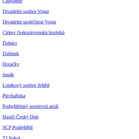
Chovatelé
Divadelní soubor Vojan
Divadelní společnost Vojan
Církev československá husitská
Dubáci
Dubísek
Horačky
Junák
Loutkový soubor Ještěd
Plechařinka
Podještědský sportovní areál
Hasiči Český Dub
SCP Podještědí
TJ Sokol