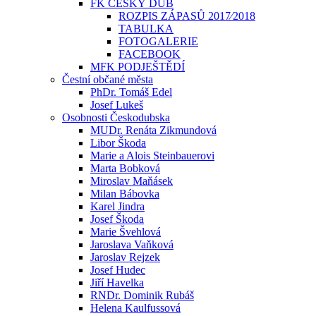
FK ČESKÝ DUB
ROZPIS ZÁPASŮ 2017⁄2018
TABULKA
FOTOGALERIE
FACEBOOK
MFK PODJEŠTĚDÍ
Čestní občané města
PhDr. Tomáš Edel
Josef Lukeš
Osobnosti Českodubska
MUDr. Renáta Zikmundová
Libor Škoda
Marie a Alois Steinbauerovi
Marta Bobková
Miroslav Maňásek
Milan Bábovka
Karel Jindra
Josef Škoda
Marie Švehlová
Jaroslava Vaňková
Jaroslav Rejzek
Josef Hudec
Jiří Havelka
RNDr. Dominik Rubáš
Helena Kaulfussová