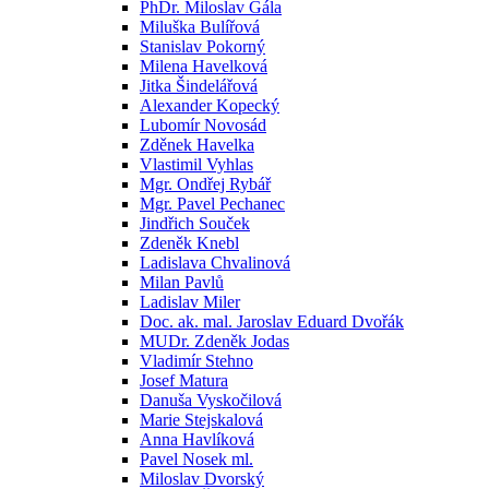
PhDr. Miloslav Gála
Miluška Bulířová
Stanislav Pokorný
Milena Havelková
Jitka Šindelářová
Alexander Kopecký
Lubomír Novosád
Zděnek Havelka
Vlastimil Vyhlas
Mgr. Ondřej Rybář
Mgr. Pavel Pechanec
Jindřich Souček
Zdeněk Knebl
Ladislava Chvalinová
Milan Pavlů
Ladislav Miler
Doc. ak. mal. Jaroslav Eduard Dvořák
MUDr. Zdeněk Jodas
Vladimír Stehno
Josef Matura
Danuša Vyskočilová
Marie Stejskalová
Anna Havlíková
Pavel Nosek ml.
Miloslav Dvorský