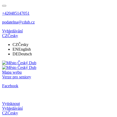
+420485147051
podatelna@cdub.cz
Vyhledávání
CZ
Česky
CZ
Česky
EN
English
DE
Deutsch
Mapa webu
Verze pro seniory
Facebook
Vytisknout
Vyhledávání
CZ
Česky