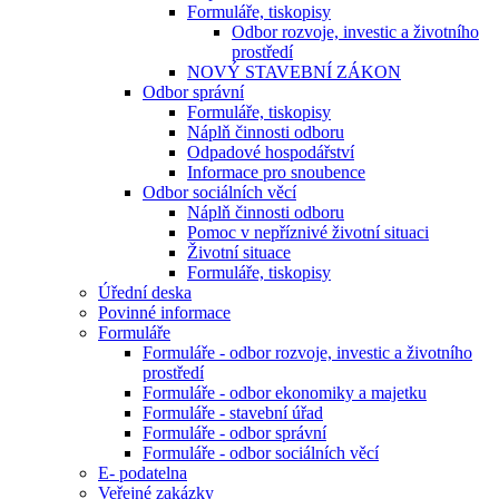
Formuláře, tiskopisy
Odbor rozvoje, investic a životního
prostředí
NOVÝ STAVEBNÍ ZÁKON
Odbor správní
Formuláře, tiskopisy
Náplň činnosti odboru
Odpadové hospodářství
Informace pro snoubence
Odbor sociálních věcí
Náplň činnosti odboru
Pomoc v nepříznivé životní situaci
Životní situace
Formuláře, tiskopisy
Úřední deska
Povinné informace
Formuláře
Formuláře - odbor rozvoje, investic a životního
prostředí
Formuláře - odbor ekonomiky a majetku
Formuláře - stavební úřad
Formuláře - odbor správní
Formuláře - odbor sociálních věcí
E- podatelna
Veřejné zakázky