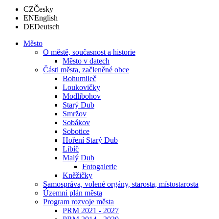
CZ
Česky
EN
English
DE
Deutsch
Město
O městě, současnost a historie
Město v datech
Části města, začleněné obce
Bohumileč
Loukovičky
Modlibohov
Starý Dub
Smržov
Sobákov
Sobotice
Hoření Starý Dub
Libíč
Malý Dub
Fotogalerie
Kněžičky
Samospráva, volené orgány, starosta, místostarosta
Územní plán města
Program rozvoje města
PRM 2021 - 2027