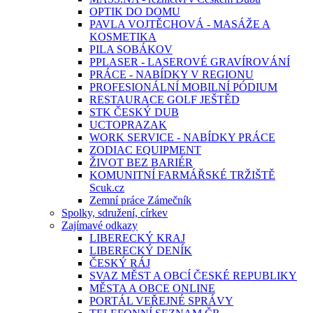
OPTIK DO DOMU
PAVLA VOJTĚCHOVÁ - MASÁŽE A
KOSMETIKA
PILA SOBÁKOV
PPLASER - LASEROVÉ GRAVÍROVÁNÍ
PRÁCE - NABÍDKY V REGIONU
PROFESIONÁLNÍ MOBILNÍ PÓDIUM
RESTAURACE GOLF JEŠTĚD
STK ČESKÝ DUB
UCTOPRAZAK
WORK SERVICE - NABÍDKY PRÁCE
ZODIAC EQUIPMENT
ŽIVOT BEZ BARIÉR
KOMUNITNÍ FARMÁŘSKÉ TRŽIŠTĚ
Scuk.cz
Zemní práce Zámečník
Spolky, sdružení, církev
Zajímavé odkazy
LIBERECKÝ KRAJ
LIBERECKÝ DENÍK
ČESKÝ RÁJ
SVAZ MĚST A OBCÍ ČESKÉ REPUBLIKY
MĚSTA A OBCE ONLINE
PORTÁL VEŘEJNÉ SPRÁVY