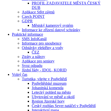
PROFIL ZADAVATELE MĚSTA ČESKÝ
DUB
Aplikace Střet zájmů
Czech POINT
GDPR
Městský kamerový systém
Informace ke zřízení datové schránky
Praktické informace
SMS InfoKanál
Informace pro snoubence
Odstávky elektřiny a vody
ČEZ
Ztráty a nálezy
Aplikace pro seniory
Svoz odpadu
Jízdní řády - IDOL, KORID
Volný čas
Turistika, vítejte v Podještědí
Podještědské muzeum
Johanitská komenda
Letecký pohled na město
Ubytování ve městě a okolí
Region Jizerské hory
Český rozhlas Sever natáčel v Podještědí
Interaktivní mapa