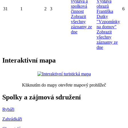
výstava a
Výstava
spolková
obrazů
31
1
2
3
6
činnost
Františka
Zobrazit
Dutky
všechny
"Vzpomínky
záznamy ze
na domov"
dne
Zobrazit
všechny
záznamy ze
dne
Interaktivní mapa
Kliknutím do mapy otevřete mapový prohlížeč
Spolky a zájmová sdružení
Rybáři
Zahrádkáři