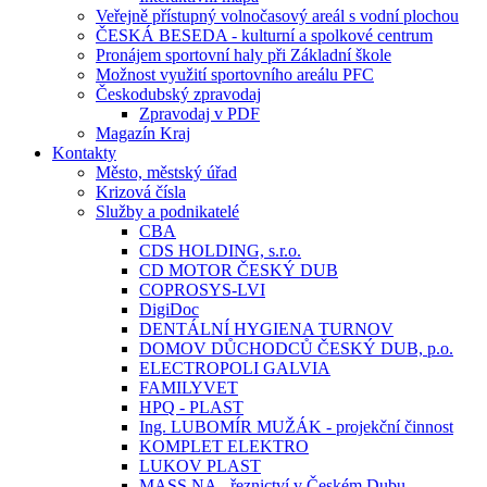
Veřejně přístupný volnočasový areál s vodní plochou
ČESKÁ BESEDA - kulturní a spolkové centrum
Pronájem sportovní haly při Základní škole
Možnost využití sportovního areálu PFC
Českodubský zpravodaj
Zpravodaj v PDF
Magazín Kraj
Kontakty
Město, městský úřad
Krizová čísla
Služby a podnikatelé
CBA
CDS HOLDING, s.r.o.
CD MOTOR ČESKÝ DUB
COPROSYS-LVI
DigiDoc
DENTÁLNÍ HYGIENA TURNOV
DOMOV DŮCHODCŮ ČESKÝ DUB, p.o.
ELECTROPOLI GALVIA
FAMILYVET
HPQ - PLAST
Ing. LUBOMÍR MUŽÁK - projekční činnost
KOMPLET ELEKTRO
LUKOV PLAST
MASS.NA - řeznictví v Českém Dubu