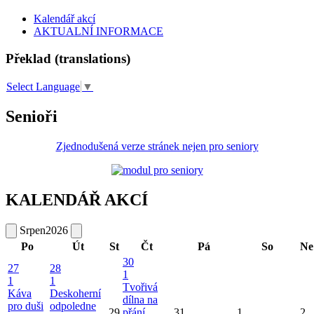
Kalendář akcí
AKTUALNÍ INFORMACE
Překlad (translations)
Select Language
▼
Senioři
Zjednodušená verze stránek nejen pro seniory
KALENDÁŘ AKCÍ
Srpen
2026
Po
Út
St
Čt
Pá
So
Ne
30
27
28
1
1
1
Tvořivá
Káva
Deskoherní
dílna na
pro duši
odpoledne
29
přání
31
1
2