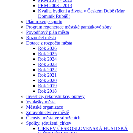
PRM 2014 - 2020
PRM 2008 - 2013
Kvalita bydlení a života v Českém Dubě (Mgr.
Dominik Rubáš )
Plán rozvoje sportu
Program regenerace městské památkové zóny
Povodňový plán města
Rozpočet města
Dotace z rozpočtu města
Rok 2026
Rok 2025
Rok 2024
Rok 2023
Rok 2022
Rok 2021
Rok 2020
Rok 2019
Rok 2018
Investice, rekonstrukce, opravy
Vyhlášky města
Městské organizace
Zdravotnictví ve městě
Členství města ve sdruženích
Spolky, sdružení, církev
CÍRKEV ČESKOSLOVENSKÁ HUSITSKÁ