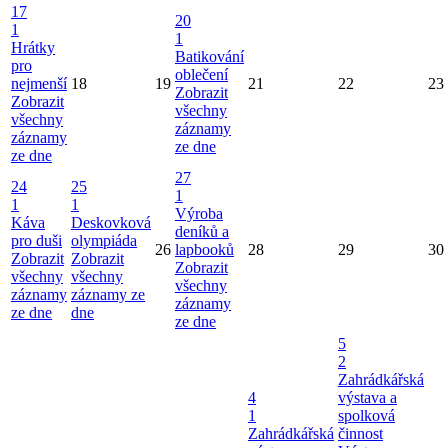
17
20
1
1
Hrátky
Batikování
pro
oblečení
nejmenší
18
19
21
22
23
Zobrazit
Zobrazit
všechny
všechny
záznamy
záznamy
ze dne
ze dne
27
24
25
1
1
1
Výroba
Káva
Deskovková
deníků a
pro duši
olympiáda
26
lapbooků
28
29
30
Zobrazit
Zobrazit
Zobrazit
všechny
všechny
všechny
záznamy
záznamy ze
záznamy
ze dne
dne
ze dne
5
2
Zahrádkářská
4
výstava a
1
spolková
Zahrádkářská
činnost