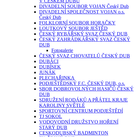
V ČESKÉM DUBU
DIVADELNÍ SOUBOR VOJAN Český Dub
DIVADELNÍ SPOLEČNOST VOJAN o.s.
Český Dub
FOLKLORNÍ SOUBOR HORAČKY
LOUTKOVÝ SOUBOR JEŠTĚD
ČESKÝ RYBÁŘSKÝ SVAZ ČESKÝ DUB
ČESKÝ ZAHRÁDKÁŘSKÝ SVAZ ČESKÝ
DUB
Fotogalerie
ČESKÝ SVAZ CHOVATELŮ ČESKÝ DUB
DUBÁCI
DUBÍSEK
JUNÁK
PLECHAŘINKA
PODJEŠTĚDSKÝ F.C. ČESKÝ DUB, o.s.
SBOR DOBROVOLNÝCH HASIČŮ ČESKÝ
DUB
SDRUŽENÍ RODÁKŮ A PŘÁTEL KRAJE
KAROLINY SVĚTLÉ
SPORTOVNÍ CENTRUM PODJEŠTĚDÍ
TJ SOKOL
VODOVODNÍ DRUŽSTVO HOŘENÍ
STARÝ DUB
CESKODUBSKÝ BADMINTON