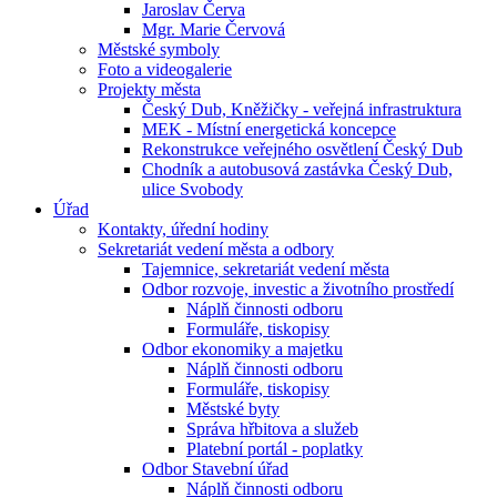
Jaroslav Červa
Mgr. Marie Červová
Městské symboly
Foto a videogalerie
Projekty města
Český Dub, Kněžičky - veřejná infrastruktura
MEK - Místní energetická koncepce
Rekonstrukce veřejného osvětlení Český Dub
Chodník a autobusová zastávka Český Dub,
ulice Svobody
Úřad
Kontakty, úřední hodiny
Sekretariát vedení města a odbory
Tajemnice, sekretariát vedení města
Odbor rozvoje, investic a životního prostředí
Náplň činnosti odboru
Formuláře, tiskopisy
Odbor ekonomiky a majetku
Náplň činnosti odboru
Formuláře, tiskopisy
Městské byty
Správa hřbitova a služeb
Platební portál - poplatky
Odbor Stavební úřad
Náplň činnosti odboru