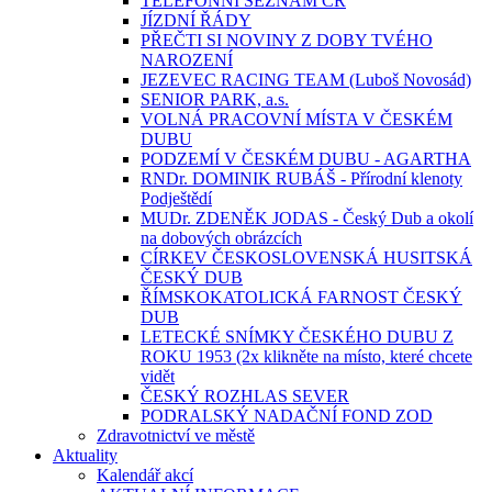
TELEFONNÍ SEZNAM ČR
JÍZDNÍ ŘÁDY
PŘEČTI SI NOVINY Z DOBY TVÉHO
NAROZENÍ
JEZEVEC RACING TEAM (Luboš Novosád)
SENIOR PARK, a.s.
VOLNÁ PRACOVNÍ MÍSTA V ČESKÉM
DUBU
PODZEMÍ V ČESKÉM DUBU - AGARTHA
RNDr. DOMINIK RUBÁŠ - Přírodní klenoty
Podještědí
MUDr. ZDENĚK JODAS - Český Dub a okolí
na dobových obrázcích
CÍRKEV ČESKOSLOVENSKÁ HUSITSKÁ
ČESKÝ DUB
ŘÍMSKOKATOLICKÁ FARNOST ČESKÝ
DUB
LETECKÉ SNÍMKY ČESKÉHO DUBU Z
ROKU 1953 (2x klikněte na místo, které chcete
vidět
ČESKÝ ROZHLAS SEVER
PODRALSKÝ NADAČNÍ FOND ZOD
Zdravotnictví ve městě
Aktuality
Kalendář akcí