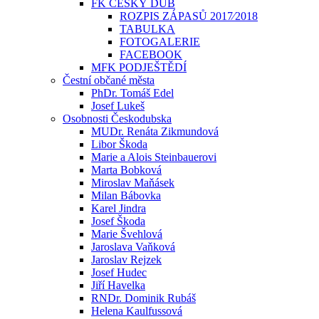
FK ČESKÝ DUB
ROZPIS ZÁPASŮ 2017⁄2018
TABULKA
FOTOGALERIE
FACEBOOK
MFK PODJEŠTĚDÍ
Čestní občané města
PhDr. Tomáš Edel
Josef Lukeš
Osobnosti Českodubska
MUDr. Renáta Zikmundová
Libor Škoda
Marie a Alois Steinbauerovi
Marta Bobková
Miroslav Maňásek
Milan Bábovka
Karel Jindra
Josef Škoda
Marie Švehlová
Jaroslava Vaňková
Jaroslav Rejzek
Josef Hudec
Jiří Havelka
RNDr. Dominik Rubáš
Helena Kaulfussová