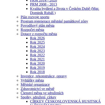
PRM 2014 - 2020
PRM 2008 - 2013
Kvalita bydlení a života v Českém Dubě (Mgr.
Dominik Rubáš )
Plán rozvoje sportu
Program regenerace městské památkové zóny
Povodňový plán města
Rozpočet města
Dotace z rozpočtu města
Rok 2026
Rok 2025
Rok 2024
Rok 2023
Rok 2022
Rok 2021
Rok 2020
Rok 2019
Rok 2018
Investice, rekonstrukce, opravy
Vyhlášky města
Městské organizace
Zdravotnictví ve městě
Členství města ve sdruženích
Spolky, sdružení, církev
CÍRKEV ČESKOSLOVENSKÁ HUSITSKÁ