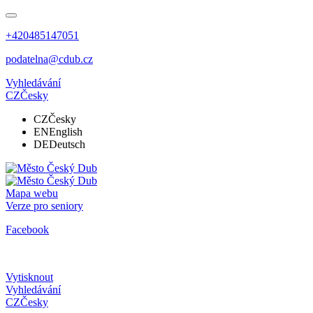
+420485147051
podatelna@cdub.cz
Vyhledávání
CZ
Česky
CZ
Česky
EN
English
DE
Deutsch
Mapa webu
Verze pro seniory
Facebook
Vytisknout
Vyhledávání
CZ
Česky