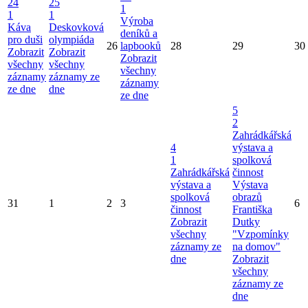
24
25
1
1
1
Výroba
Káva
Deskovková
deníků a
pro duši
olympiáda
26
lapbooků
28
29
30
Zobrazit
Zobrazit
Zobrazit
všechny
všechny
všechny
záznamy
záznamy ze
záznamy
ze dne
dne
ze dne
5
2
Zahrádkářská
4
výstava a
1
spolková
Zahrádkářská
činnost
výstava a
Výstava
spolková
obrazů
31
1
2
3
6
činnost
Františka
Zobrazit
Dutky
všechny
"Vzpomínky
záznamy ze
na domov"
dne
Zobrazit
všechny
záznamy ze
dne