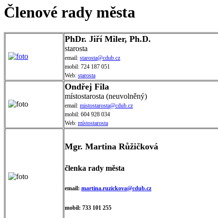
Členové rady města
PhDr. Jiří Miler, Ph.D.
starosta
email:
starosta@cdub.cz
mobil: 724 187 051
Web:
starosta
Ondřej Fila
místostarosta (neuvolněný)
email:
mistostarosta@cdub.cz
mobil: 604 928 034
Web:
místostarosta
Mgr. Martina Růžičková
členka rady města
email:
martina.ruzickova@cdub.cz
mobil: 733 101 255