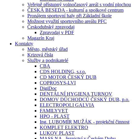
Veřejně přístupný volnočasový areál s vodní plochou
ČESKÁ BESEDA - kulturní a spolkové centrum
Pronájem sportovní haly při Základní škole
Možnost využití sportovního areálu PFC
Českodubský zpravodaj
Zpravodaj v PDF
Magazín Kraj
Kontakty
Město, městský úřad
Krizová čísla
Služby a podnikatelé
CBA
CDS HOLDING, s.r.o.
CD MOTOR ČESKÝ DUB
COPROSYS-LVI
DigiDoc
DENTÁLNÍ HYGIENA TURNOV
DOMOV DŮCHODCŮ ČESKÝ DUB, p.o.
ELECTROPOLI GALVIA
FAMILYVET
HPQ - PLAST
Ing. LUBOMÍR MUŽÁK - projekční činnost
KOMPLET ELEKTRO
LUKOV PLAST
MASS.NA - řeznictví v Českém Dubu