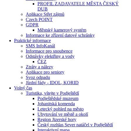
PROFIL ZADAVATELE MĚSTA ČESKÝ
DUB
Aplikace Střet zájmů
Czech POINT
GDPR
Městský kamerový systém
Informace ke zřízení datové schránky
Praktické informace
SMS InfoKanál
Informace pro snoubence
Odstávky elektřiny a vody
ČEZ
Ztráty a nálezy
Aplikace pro seniory
Svoz odpadu
Jízdní řády - IDOL, KORID
Volný čas
Turistika, vítejte v Podještědí
Podještědské muzeum
Johanitská komenda
Letecký pohled na město
Ubytování ve městě a okolí
Region Jizerské hory
Český rozhlas Sever natáčel v Podještědí
Interaktivní mapa