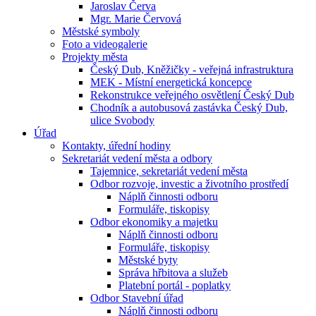
Jaroslav Červa
Mgr. Marie Červová
Městské symboly
Foto a videogalerie
Projekty města
Český Dub, Kněžičky - veřejná infrastruktura
MEK - Místní energetická koncepce
Rekonstrukce veřejného osvětlení Český Dub
Chodník a autobusová zastávka Český Dub,
ulice Svobody
Úřad
Kontakty, úřední hodiny
Sekretariát vedení města a odbory
Tajemnice, sekretariát vedení města
Odbor rozvoje, investic a životního prostředí
Náplň činnosti odboru
Formuláře, tiskopisy
Odbor ekonomiky a majetku
Náplň činnosti odboru
Formuláře, tiskopisy
Městské byty
Správa hřbitova a služeb
Platební portál - poplatky
Odbor Stavební úřad
Náplň činnosti odboru