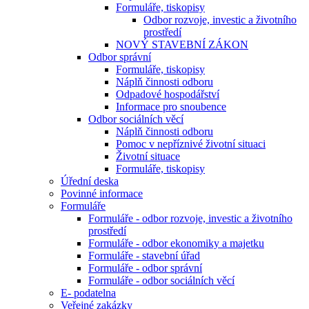
Formuláře, tiskopisy
Odbor rozvoje, investic a životního
prostředí
NOVÝ STAVEBNÍ ZÁKON
Odbor správní
Formuláře, tiskopisy
Náplň činnosti odboru
Odpadové hospodářství
Informace pro snoubence
Odbor sociálních věcí
Náplň činnosti odboru
Pomoc v nepříznivé životní situaci
Životní situace
Formuláře, tiskopisy
Úřední deska
Povinné informace
Formuláře
Formuláře - odbor rozvoje, investic a životního
prostředí
Formuláře - odbor ekonomiky a majetku
Formuláře - stavební úřad
Formuláře - odbor správní
Formuláře - odbor sociálních věcí
E- podatelna
Veřejné zakázky