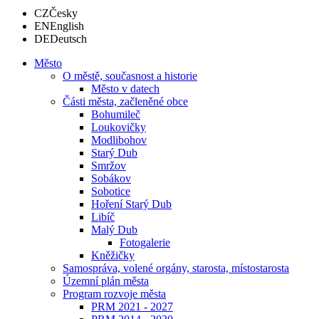
CZ
Česky
EN
English
DE
Deutsch
Město
O městě, současnost a historie
Město v datech
Části města, začleněné obce
Bohumileč
Loukovičky
Modlibohov
Starý Dub
Smržov
Sobákov
Sobotice
Hoření Starý Dub
Libíč
Malý Dub
Fotogalerie
Kněžičky
Samospráva, volené orgány, starosta, místostarosta
Územní plán města
Program rozvoje města
PRM 2021 - 2027