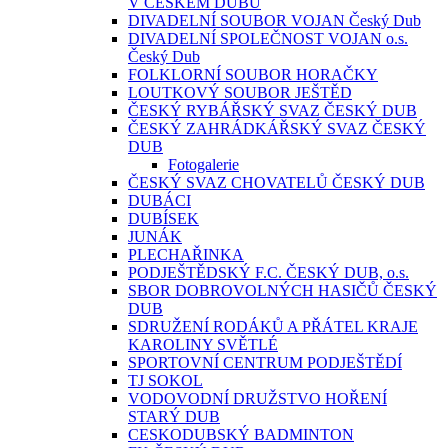
V ČESKÉM DUBU
DIVADELNÍ SOUBOR VOJAN Český Dub
DIVADELNÍ SPOLEČNOST VOJAN o.s.
Český Dub
FOLKLORNÍ SOUBOR HORAČKY
LOUTKOVÝ SOUBOR JEŠTĚD
ČESKÝ RYBÁŘSKÝ SVAZ ČESKÝ DUB
ČESKÝ ZAHRÁDKÁŘSKÝ SVAZ ČESKÝ
DUB
Fotogalerie
ČESKÝ SVAZ CHOVATELŮ ČESKÝ DUB
DUBÁCI
DUBÍSEK
JUNÁK
PLECHAŘINKA
PODJEŠTĚDSKÝ F.C. ČESKÝ DUB, o.s.
SBOR DOBROVOLNÝCH HASIČŮ ČESKÝ
DUB
SDRUŽENÍ RODÁKŮ A PŘÁTEL KRAJE
KAROLINY SVĚTLÉ
SPORTOVNÍ CENTRUM PODJEŠTĚDÍ
TJ SOKOL
VODOVODNÍ DRUŽSTVO HOŘENÍ
STARÝ DUB
CESKODUBSKÝ BADMINTON