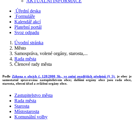
AKTUALNÍ INFORMACE
Úřední deska
Formuláře
Kalendář akcí
Platební portál
Svoz odpadu
Úvodní stránka
Město
Samospráva, volené orgány, starosta,...
Rada města
Členové rady města
Podle
Zákona o obcích č. 128/2000 Sb., ve znění pozdějších předpisů (§ 5).
je obec je
samostatně spravována zastupitelstvem obce; dalšími orgány obce jsou rada obce,
starosta, obecní úřad a zvláštní orgány obce.
Zastupitelstvo města
Rada města
Starosta
Místostarosta
Komunální volby