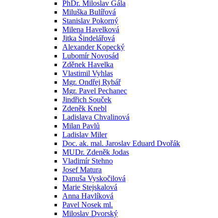
PhDr. Miloslav Gála
Miluška Bulířová
Stanislav Pokorný
Milena Havelková
Jitka Šindelářová
Alexander Kopecký
Lubomír Novosád
Zděnek Havelka
Vlastimil Vyhlas
Mgr. Ondřej Rybář
Mgr. Pavel Pechanec
Jindřich Souček
Zdeněk Knebl
Ladislava Chvalinová
Milan Pavlů
Ladislav Miler
Doc. ak. mal. Jaroslav Eduard Dvořák
MUDr. Zdeněk Jodas
Vladimír Stehno
Josef Matura
Danuša Vyskočilová
Marie Stejskalová
Anna Havlíková
Pavel Nosek ml.
Miloslav Dvorský