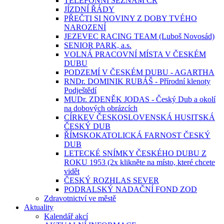
TELEFONNÍ SEZNAM ČR
JÍZDNÍ ŘÁDY
PŘEČTI SI NOVINY Z DOBY TVÉHO
NAROZENÍ
JEZEVEC RACING TEAM (Luboš Novosád)
SENIOR PARK, a.s.
VOLNÁ PRACOVNÍ MÍSTA V ČESKÉM
DUBU
PODZEMÍ V ČESKÉM DUBU - AGARTHA
RNDr. DOMINIK RUBÁŠ - Přírodní klenoty
Podještědí
MUDr. ZDENĚK JODAS - Český Dub a okolí
na dobových obrázcích
CÍRKEV ČESKOSLOVENSKÁ HUSITSKÁ
ČESKÝ DUB
ŘÍMSKOKATOLICKÁ FARNOST ČESKÝ
DUB
LETECKÉ SNÍMKY ČESKÉHO DUBU Z
ROKU 1953 (2x klikněte na místo, které chcete
vidět
ČESKÝ ROZHLAS SEVER
PODRALSKÝ NADAČNÍ FOND ZOD
Zdravotnictví ve městě
Aktuality
Kalendář akcí