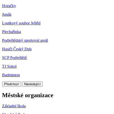
Horačky
Junák
Loutkový soubor Ještěd
Plechařinka
Podještědský sportovní areál
Hasiči Český Dub
SCP Podještědí
TJ Sokol
Badminton
Předchozí
Následující
Městské organizace
Základní škola