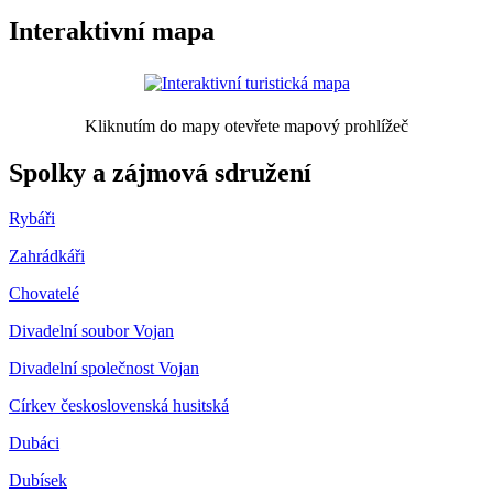
Interaktivní mapa
Kliknutím do mapy otevřete mapový prohlížeč
Spolky a zájmová sdružení
Rybáři
Zahrádkáři
Chovatelé
Divadelní soubor Vojan
Divadelní společnost Vojan
Církev československá husitská
Dubáci
Dubísek