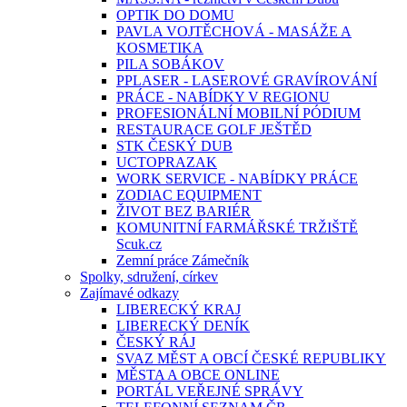
OPTIK DO DOMU
PAVLA VOJTĚCHOVÁ - MASÁŽE A
KOSMETIKA
PILA SOBÁKOV
PPLASER - LASEROVÉ GRAVÍROVÁNÍ
PRÁCE - NABÍDKY V REGIONU
PROFESIONÁLNÍ MOBILNÍ PÓDIUM
RESTAURACE GOLF JEŠTĚD
STK ČESKÝ DUB
UCTOPRAZAK
WORK SERVICE - NABÍDKY PRÁCE
ZODIAC EQUIPMENT
ŽIVOT BEZ BARIÉR
KOMUNITNÍ FARMÁŘSKÉ TRŽIŠTĚ
Scuk.cz
Zemní práce Zámečník
Spolky, sdružení, církev
Zajímavé odkazy
LIBERECKÝ KRAJ
LIBERECKÝ DENÍK
ČESKÝ RÁJ
SVAZ MĚST A OBCÍ ČESKÉ REPUBLIKY
MĚSTA A OBCE ONLINE
PORTÁL VEŘEJNÉ SPRÁVY