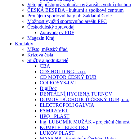
Veřejně přístupný volnočasový areál s vodní plochou
ČESKÁ BESEDA - kulturní a spolkové centrum
Pronájem sportovní haly při Základní škole
Možnost využití sportovního areálu PFC
Českodubský zpravodaj
Zpravodaj v PDF
Magazín Kraj
Kontakty
Město, městský úřad
Krizová čísla
Služby a podnikatelé
CBA
CDS HOLDING, s.r.o.
CD MOTOR ČESKÝ DUB
COPROSYS-LVI
DigiDoc
DENTÁLNÍ HYGIENA TURNOV
DOMOV DŮCHODCŮ ČESKÝ DUB, p.o.
ELECTROPOLI GALVIA
FAMILYVET
HPQ - PLAST
Ing. LUBOMÍR MUŽÁK - projekční činnost
KOMPLET ELEKTRO
LUKOV PLAST
MASS.NA - řeznictví v Českém Dubu