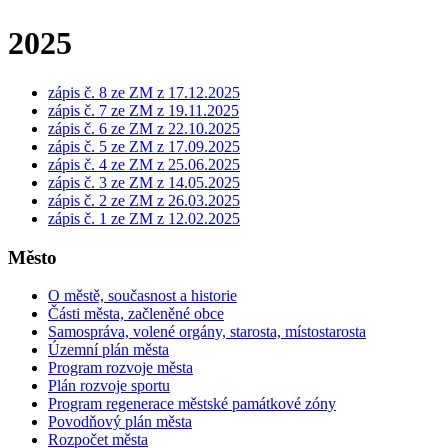
2025
zápis č. 8 ze ZM z 17.12.2025
zápis č. 7 ze ZM z 19.11.2025
zápis č. 6 ze ZM z 22.10.2025
zápis č. 5 ze ZM z 17.09.2025
zápis č. 4 ze ZM z 25.06.2025
zápis č. 3 ze ZM z 14.05.2025
zápis č. 2 ze ZM z 26.03.2025
zápis č. 1 ze ZM z 12.02.2025
Město
O městě, současnost a historie
Části města, začleněné obce
Samospráva, volené orgány, starosta, místostarosta
Územní plán města
Program rozvoje města
Plán rozvoje sportu
Program regenerace městské památkové zóny
Povodňový plán města
Rozpočet města