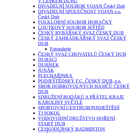
V ČESKÉM DUBU
DIVADELNÍ SOUBOR VOJAN Český Dub
DIVADELNÍ SPOLEČNOST VOJAN o.s.
Český Dub
FOLKLORNÍ SOUBOR HORAČKY
LOUTKOVÝ SOUBOR JEŠTĚD
ČESKÝ RYBÁŘSKÝ SVAZ ČESKÝ DUB
ČESKÝ ZAHRÁDKÁŘSKÝ SVAZ ČESKÝ
DUB
Fotogalerie
ČESKÝ SVAZ CHOVATELŮ ČESKÝ DUB
DUBÁCI
DUBÍSEK
JUNÁK
PLECHAŘINKA
PODJEŠTĚDSKÝ F.C. ČESKÝ DUB, o.s.
SBOR DOBROVOLNÝCH HASIČŮ ČESKÝ
DUB
SDRUŽENÍ RODÁKŮ A PŘÁTEL KRAJE
KAROLINY SVĚTLÉ
SPORTOVNÍ CENTRUM PODJEŠTĚDÍ
TJ SOKOL
VODOVODNÍ DRUŽSTVO HOŘENÍ
STARÝ DUB
CESKODUBSKÝ BADMINTON