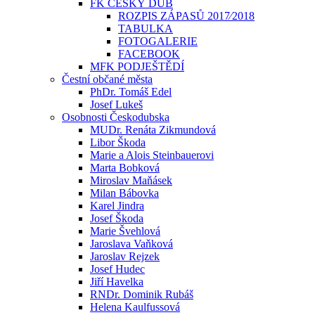
FK ČESKÝ DUB
ROZPIS ZÁPASŮ 2017⁄2018
TABULKA
FOTOGALERIE
FACEBOOK
MFK PODJEŠTĚDÍ
Čestní občané města
PhDr. Tomáš Edel
Josef Lukeš
Osobnosti Českodubska
MUDr. Renáta Zikmundová
Libor Škoda
Marie a Alois Steinbauerovi
Marta Bobková
Miroslav Maňásek
Milan Bábovka
Karel Jindra
Josef Škoda
Marie Švehlová
Jaroslava Vaňková
Jaroslav Rejzek
Josef Hudec
Jiří Havelka
RNDr. Dominik Rubáš
Helena Kaulfussová