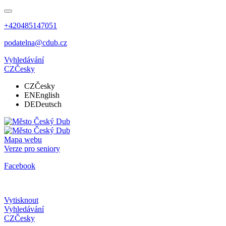
+420485147051
podatelna@cdub.cz
Vyhledávání
CZ
Česky
CZ
Česky
EN
English
DE
Deutsch
Mapa webu
Verze pro seniory
Facebook
Vytisknout
Vyhledávání
CZ
Česky