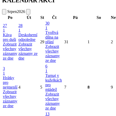
KALENDÁŘ AKCÍ
Srpen
2026
Po
Út
St
Čt
Pá
So
Ne
30
27
28
1
1
1
Tvořivá
Káva
Deskoherní
dílna na
pro duši
odpoledne
29
přání
31
1
2
Zobrazit
Zobrazit
Zobrazit
všechny
všechny
všechny
záznamy
záznamy ze
záznamy
ze dne
dne
ze dne
6
3
1
1
Turnaj v
Hrátky
kuželkách
pro
pro
nejmenší
4
5
7
8
9
mládež
Zobrazit
Zobrazit
všechny
všechny
záznamy
záznamy
ze dne
ze dne
13