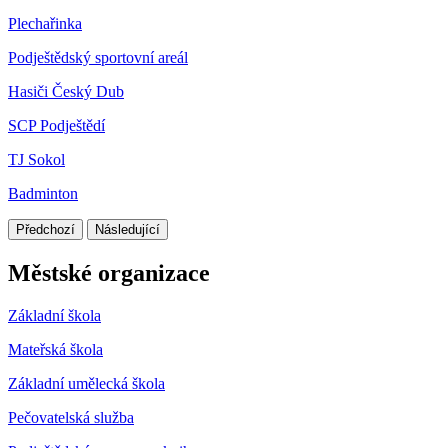
Plechařinka
Podještědský sportovní areál
Hasiči Český Dub
SCP Podještědí
TJ Sokol
Badminton
Předchozí
Následující
Městské organizace
Základní škola
Mateřská škola
Základní umělecká škola
Pečovatelská služba