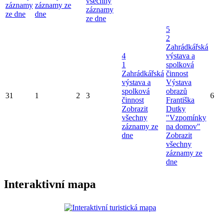
všechny
záznamy
záznamy ze
záznamy
ze dne
dne
ze dne
5
2
Zahrádkářská
4
výstava a
1
spolková
Zahrádkářská
činnost
výstava a
Výstava
spolková
obrazů
31
1
2
3
6
činnost
Františka
Zobrazit
Dutky
všechny
"Vzpomínky
záznamy ze
na domov"
dne
Zobrazit
všechny
záznamy ze
dne
Interaktivní mapa