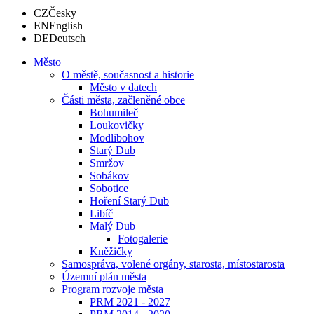
CZ
Česky
EN
English
DE
Deutsch
Město
O městě, současnost a historie
Město v datech
Části města, začleněné obce
Bohumileč
Loukovičky
Modlibohov
Starý Dub
Smržov
Sobákov
Sobotice
Hoření Starý Dub
Libíč
Malý Dub
Fotogalerie
Kněžičky
Samospráva, volené orgány, starosta, místostarosta
Územní plán města
Program rozvoje města
PRM 2021 - 2027