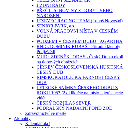
TELEFONNÍ SEZNAM ČR
JÍZDNÍ ŘÁDY
PŘEČTI SI NOVINY Z DOBY TVÉHO
NAROZENÍ
JEZEVEC RACING TEAM (Luboš Novosád)
SENIOR PARK, a.s.
VOLNÁ PRACOVNÍ MÍSTA V ČESKÉM
DUBU
PODZEMÍ V ČESKÉM DUBU - AGARTHA
RNDr. DOMINIK RUBÁŠ - Přírodní klenoty
Podještědí
MUDr. ZDENĚK JODAS - Český Dub a okolí
na dobových obrázcích
CÍRKEV ČESKOSLOVENSKÁ HUSITSKÁ
ČESKÝ DUB
ŘÍMSKOKATOLICKÁ FARNOST ČESKÝ
DUB
LETECKÉ SNÍMKY ČESKÉHO DUBU Z
ROKU 1953 (2x klikněte na místo, které chcete
vidět
ČESKÝ ROZHLAS SEVER
PODRALSKÝ NADAČNÍ FOND ZOD
Zdravotnictví ve městě
Aktuality
Kalendář akcí