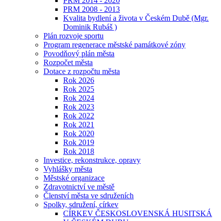
PRM 2014 - 2020
PRM 2008 - 2013
Kvalita bydlení a života v Českém Dubě (Mgr.
Dominik Rubáš )
Plán rozvoje sportu
Program regenerace městské památkové zóny
Povodňový plán města
Rozpočet města
Dotace z rozpočtu města
Rok 2026
Rok 2025
Rok 2024
Rok 2023
Rok 2022
Rok 2021
Rok 2020
Rok 2019
Rok 2018
Investice, rekonstrukce, opravy
Vyhlášky města
Městské organizace
Zdravotnictví ve městě
Členství města ve sdruženích
Spolky, sdružení, církev
CÍRKEV ČESKOSLOVENSKÁ HUSITSKÁ