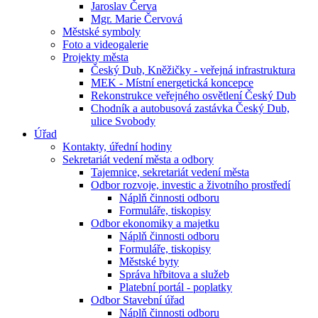
Jaroslav Červa
Mgr. Marie Červová
Městské symboly
Foto a videogalerie
Projekty města
Český Dub, Kněžičky - veřejná infrastruktura
MEK - Místní energetická koncepce
Rekonstrukce veřejného osvětlení Český Dub
Chodník a autobusová zastávka Český Dub,
ulice Svobody
Úřad
Kontakty, úřední hodiny
Sekretariát vedení města a odbory
Tajemnice, sekretariát vedení města
Odbor rozvoje, investic a životního prostředí
Náplň činnosti odboru
Formuláře, tiskopisy
Odbor ekonomiky a majetku
Náplň činnosti odboru
Formuláře, tiskopisy
Městské byty
Správa hřbitova a služeb
Platební portál - poplatky
Odbor Stavební úřad
Náplň činnosti odboru