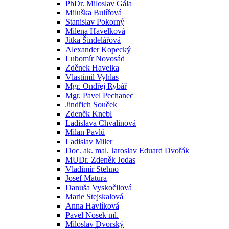
PhDr. Miloslav Gála
Miluška Bulířová
Stanislav Pokorný
Milena Havelková
Jitka Šindelářová
Alexander Kopecký
Lubomír Novosád
Zděnek Havelka
Vlastimil Vyhlas
Mgr. Ondřej Rybář
Mgr. Pavel Pechanec
Jindřich Souček
Zdeněk Knebl
Ladislava Chvalinová
Milan Pavlů
Ladislav Miler
Doc. ak. mal. Jaroslav Eduard Dvořák
MUDr. Zdeněk Jodas
Vladimír Stehno
Josef Matura
Danuša Vyskočilová
Marie Stejskalová
Anna Havlíková
Pavel Nosek ml.
Miloslav Dvorský