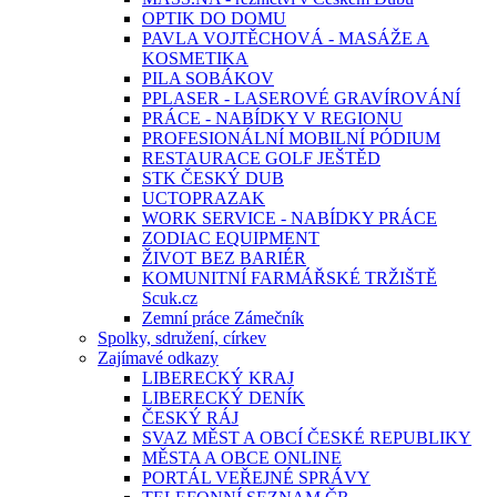
OPTIK DO DOMU
PAVLA VOJTĚCHOVÁ - MASÁŽE A
KOSMETIKA
PILA SOBÁKOV
PPLASER - LASEROVÉ GRAVÍROVÁNÍ
PRÁCE - NABÍDKY V REGIONU
PROFESIONÁLNÍ MOBILNÍ PÓDIUM
RESTAURACE GOLF JEŠTĚD
STK ČESKÝ DUB
UCTOPRAZAK
WORK SERVICE - NABÍDKY PRÁCE
ZODIAC EQUIPMENT
ŽIVOT BEZ BARIÉR
KOMUNITNÍ FARMÁŘSKÉ TRŽIŠTĚ
Scuk.cz
Zemní práce Zámečník
Spolky, sdružení, církev
Zajímavé odkazy
LIBERECKÝ KRAJ
LIBERECKÝ DENÍK
ČESKÝ RÁJ
SVAZ MĚST A OBCÍ ČESKÉ REPUBLIKY
MĚSTA A OBCE ONLINE
PORTÁL VEŘEJNÉ SPRÁVY