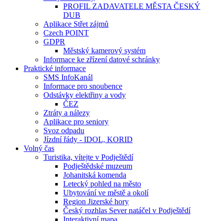
PROFIL ZADAVATELE MĚSTA ČESKÝ
DUB
Aplikace Střet zájmů
Czech POINT
GDPR
Městský kamerový systém
Informace ke zřízení datové schránky
Praktické informace
SMS InfoKanál
Informace pro snoubence
Odstávky elektřiny a vody
ČEZ
Ztráty a nálezy
Aplikace pro seniory
Svoz odpadu
Jízdní řády - IDOL, KORID
Volný čas
Turistika, vítejte v Podještědí
Podještědské muzeum
Johanitská komenda
Letecký pohled na město
Ubytování ve městě a okolí
Region Jizerské hory
Český rozhlas Sever natáčel v Podještědí
Interaktivní mapa