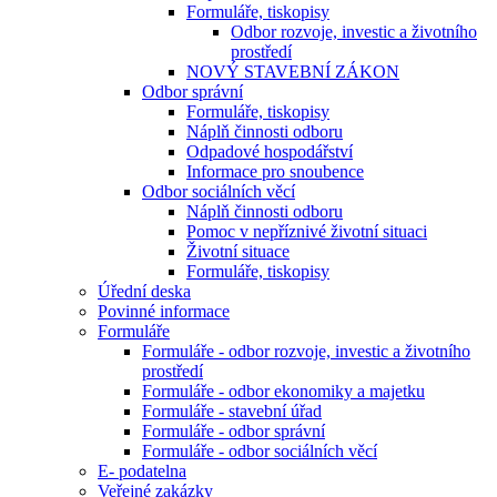
Formuláře, tiskopisy
Odbor rozvoje, investic a životního
prostředí
NOVÝ STAVEBNÍ ZÁKON
Odbor správní
Formuláře, tiskopisy
Náplň činnosti odboru
Odpadové hospodářství
Informace pro snoubence
Odbor sociálních věcí
Náplň činnosti odboru
Pomoc v nepříznivé životní situaci
Životní situace
Formuláře, tiskopisy
Úřední deska
Povinné informace
Formuláře
Formuláře - odbor rozvoje, investic a životního
prostředí
Formuláře - odbor ekonomiky a majetku
Formuláře - stavební úřad
Formuláře - odbor správní
Formuláře - odbor sociálních věcí
E- podatelna
Veřejné zakázky