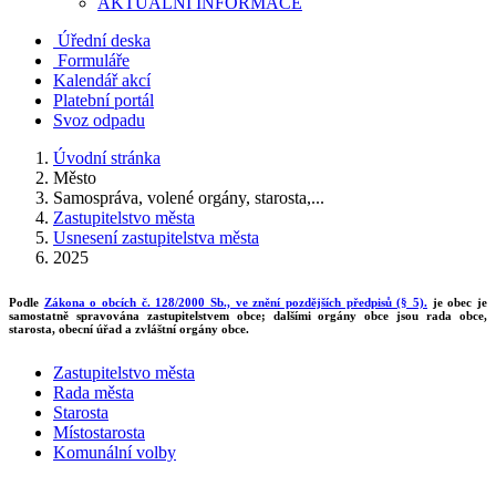
AKTUALNÍ INFORMACE
Úřední deska
Formuláře
Kalendář akcí
Platební portál
Svoz odpadu
Úvodní stránka
Město
Samospráva, volené orgány, starosta,...
Zastupitelstvo města
Usnesení zastupitelstva města
2025
Podle
Zákona o obcích č. 128/2000 Sb., ve znění pozdějších předpisů (§ 5).
je obec je
samostatně spravována zastupitelstvem obce; dalšími orgány obce jsou rada obce,
starosta, obecní úřad a zvláštní orgány obce.
Zastupitelstvo města
Rada města
Starosta
Místostarosta
Komunální volby