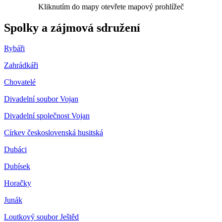
Kliknutím do mapy otevřete mapový prohlížeč
Spolky a zájmová sdružení
Rybáři
Zahrádkáři
Chovatelé
Divadelní soubor Vojan
Divadelní společnost Vojan
Církev československá husitská
Dubáci
Dubísek
Horačky
Junák
Loutkový soubor Ještěd